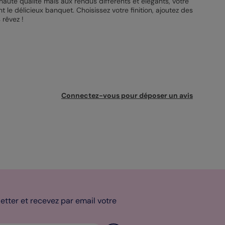
s haute qualité mais aux rendus différents et élégants, votre
t le délicieux banquet. Choisissez votre finition, ajoutez des
 rêvez !
Connectez-vous pour déposer un avis
tter et recevez par email votre