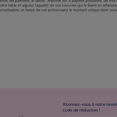
estive, les palmiers, le sable… Imprimé sur 5 papiers possibles, de trè
tre table et aiguise l'appétit de vos convives qui le lisent en attendan
nalisation, et faites de cet anniversaire le moment unique dont vous
Abonnez-vous à notre newsle
code de réduction !