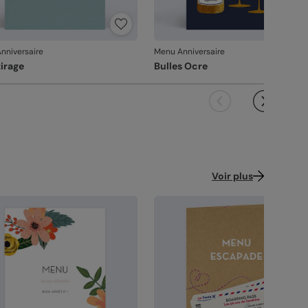
voir-faire 100% français.
ence : 11326
nniversaire
Menu Anniversaire
tirage
Bulles Ocre
Voir plus