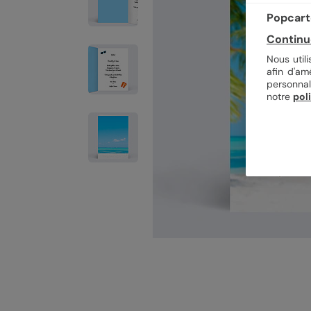
Popcarte
Continu
Nous util
afin d'am
personnal
notre
pol