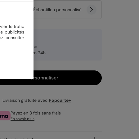
tité
Échantillon personnalisé
ser le trafic
s publicités
 €
ez consulter
brication française
pédition rapide en 24h
Personnaliser
Livraison gratuite avec
Popcarte+
Payez en 3 fois sans frais
En savoir plus