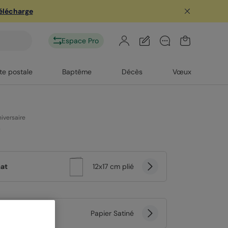
télécharge
Espace Pro
te postale
Baptême
Décès
Vœux
iversaire
e
at
12x17 cm plié
er
Papier Satiné