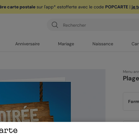
ère carte postale
sur l'app* est
offerte avec le code
POPCARTE
|
je 
Anniversaire
Mariage
Naissance
Car
Menu ann
Plag
Form
Papi