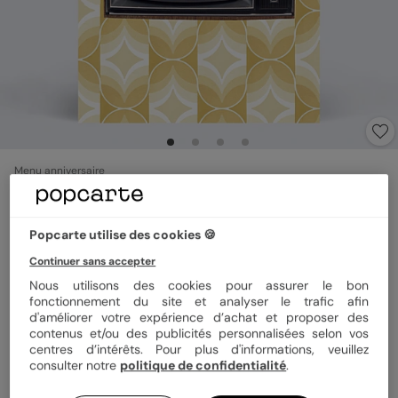
Menu anniversaire
Qui Est Ce Bébé ?
5
(
1
avis)
Popcarte utilise des cookies 🍪
Continuer sans accepter
Format
12x17 cm plié
Nous utilisons des cookies pour assurer le bon
fonctionnement du site et analyser le trafic afin
d'améliorer votre expérience d’achat et proposer des
contenus et/ou des publicités personnalisées selon vos
Papier
Papier Satiné
centres d’intérêts. Pour plus d'informations, veuillez
consulter notre
politique de confidentialité
.