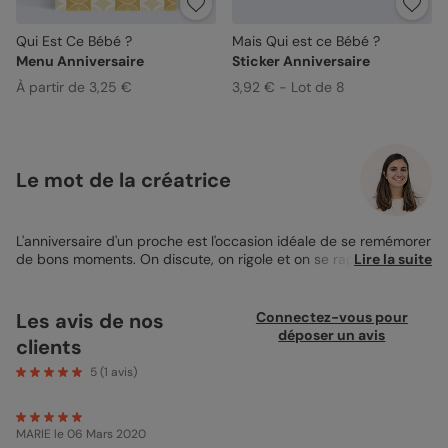
Qui Est Ce Bébé ?
Mais Qui est ce Bébé ?
Menu Anniversaire
Sticker Anniversaire
À partir de 3,25 €
3,92 € - Lot de 8
Le mot de la créatrice
L'anniversaire d'un proche est l'occasion idéale de se remémorer
de bons moments. On discute, on rigole et on se rappelle du
Lire la suite
temps passé ! Nous ne vous apprenons rien, chacun d'entre
nous était un bébé qui a alors grandi. Amusez-vous en
présentant une photo de la personne dont c'est l'anniversaire
Les avis de nos
Connectez-vous pour
étant bébé ! Pour ce faire, notre accessoire
Menu anniversaire
déposer un avis
clients
est idéal. Vous joignez ainsi la tendresse de la mémoire à l'utilité
du menu ! Notre produit prend la forme d'un feuillet de 12x17
5
(
1
avis)
cm. Au recto, des motifs étoilés rappellent la magie de l'instant.
Un espace prévu à cet effet attend que vous y intégriez la
photo de votre choix. Puisque chaque convive est unique,
MARIE
le 06 Mars 2020
pensez à personnaliser votre menu. Nous vous proposons pas