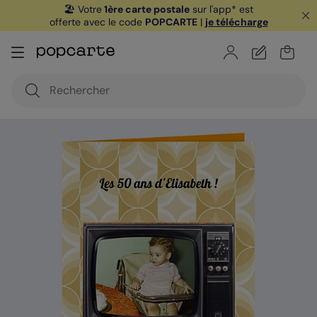
🏖️ Votre
1ère carte postale
sur l'app* est
offerte avec le code
POPCARTE
|
je télécharge