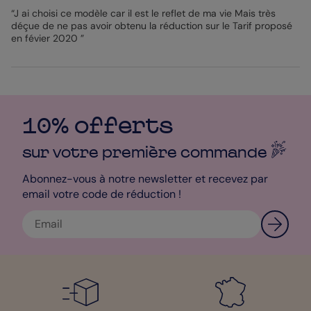
moins de 17 couleurs d'enveloppes différentes et 5 types de
“J ai choisi ce modèle car il est le reflet de ma vie Mais très
papier ! Bien sûr, tous sont de qualité. Et pour que la réception
déçue de ne pas avoir obtenu la réduction sur le Tarif proposé
ne perturbe pas votre organisation, vous décidez même du
en févier 2020 ”
mode de livraison ! Choisissez entre livraison express en 24h
(arrivée le lendemain avant 13h, du lundi au vendredi) et
livraison plus classique sous 1 à 3 jours ouvrés.
Bénédicte - Designer
10% offerts
sur votre première
commande
Abonnez-vous à notre newsletter et recevez par
email votre code de réduction !