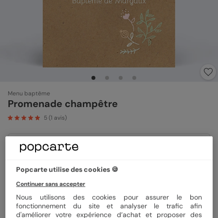
Menu baptême
Promenade champêtre
5
(
1
avis)
Format
12x17 cm plié
Popcarte utilise des cookies 🍪
Continuer sans accepter
Papier
Papier Satiné
Nous utilisons des cookies pour assurer le bon
fonctionnement du site et analyser le trafic afin
d'améliorer votre expérience d’achat et proposer des