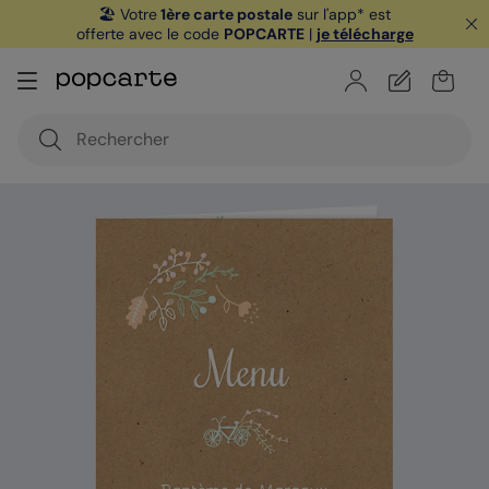
🏖️ Votre
1ère carte postale
sur l'app* est
offerte avec le code
POPCARTE
|
je télécharge