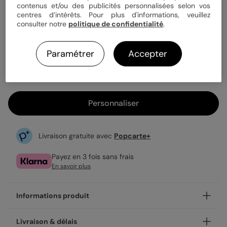
Quantité
Échantillon personnalisé
contenus et/ou des publicités personnalisées selon vos
centres d’intérêts. Pour plus d'informations, veuillez
consulter notre
politique de confidentialité
.
3,25 €
Paramétrer
Accepter
Fabrication française
Expédition rapide en 24h
Personnaliser
Livraison gratuite avec
Popcarte+
Payez en 3 fois sans frais
En savoir plus
Informations produit
Personnalisez votre menu Promenade champêtre, pour
Livraison & délais