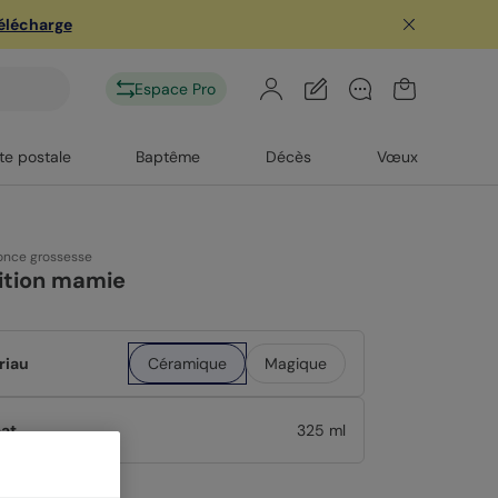
télécharge
Espace Pro
te postale
Baptême
Décès
Vœux
nce grossesse
ition mamie
riau
Céramique
Magique
at
325 ml