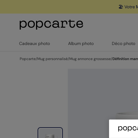
🏖️ Votre
1
Cadeaux photo
Album photo
Déco photo
Popcarte
/
Mug personnalisé
/
Mug annonce grossesse
/
Définition ma