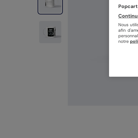
Popcarte
Continu
Nous util
afin d'am
personnal
notre
pol