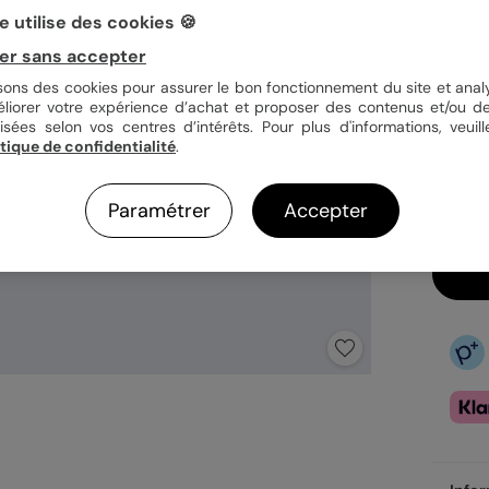
 utilise des cookies 🍪
Quan
er sans accepter
isons des cookies pour assurer le bon fonctionnement du site et analy
éliorer votre expérience d’achat et proposer des contenus et/ou de
isées selon vos centres d’intérêts. Pour plus d'informations, veuill
17,9
itique de confidentialité
.
Ca
Ex
Paramétrer
Accepter