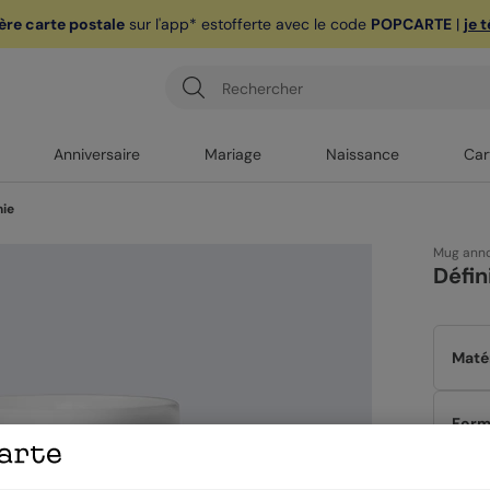
ère carte postale
sur l'app* est
offerte avec le code
POPCARTE
|
je 
Anniversaire
Mariage
Naissance
Car
mie
Mug anno
Défin
Maté
Form