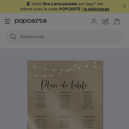
🏖️ Votre
1ère carte postale
sur l'app* est
offerte avec le code
POPCARTE
|
je télécharge