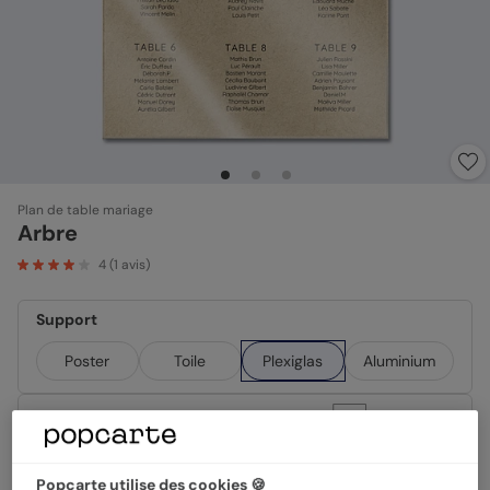
Plan de table mariage
Arbre
4
(
1
avis)
Support
Poster
Toile
Plexiglas
Aluminium
Format
50x70cm
Popcarte utilise des cookies 🍪