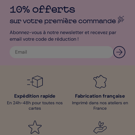
harmonie dans votre décoration ! Nos Plan de Tables sont
imprimés sur un papier satiné de qualité et sont envoyés dans
10% offerts
des tubes protecteurs seulement 48h après leur création, alors
n’attendez plus !
sur votre première
commande
Cindy - Designer
Abonnez-vous à notre newsletter et recevez par
email votre code de réduction !
Expédition rapide
Fabrication française
En 24h-48h pour toutes nos
Imprimé dans nos ateliers en
cartes
France