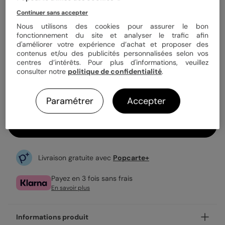
Quantité
1 article
Continuer sans accepter
Nous utilisons des cookies pour assurer le bon
fonctionnement du site et analyser le trafic afin
d'améliorer votre expérience d’achat et proposer des
99,90 €
contenus et/ou des publicités personnalisées selon vos
centres d’intérêts. Pour plus d'informations, veuillez
Plexiglass transparent
consulter notre
politique de confidentialité
.
1 format disponible.
Expédition rapide en 48h
Paramétrer
Accepter
Personnaliser
Livraison gratuite avec
Popcarte+
Payez en 3 fois sans frais
En savoir plus
Informations produit