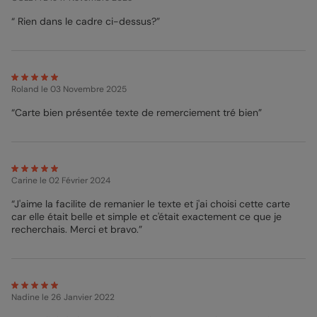
élégant à vos cartes. Concernant les enveloppes, 18 couleurs
“ Rien dans le cadre ci-dessus?”
sont à votre disposition, mais je vous suggère d'opter pour la
Nacré Irisé afin d'ajouter une pointe de chic supplémentaire à
votre envoi. Les enveloppes blanches vous sont offertes. On
n’attend plus que vous au studio de personnalisation !
Mélanie - Pop Designer
Roland
le 03 Novembre 2025
“Carte bien présentée texte de remerciement tré bien”
Carine
le 02 Février 2024
“J'aime la facilite de remanier le texte et j'ai choisi cette carte
car elle était belle et simple et c'était exactement ce que je
recherchais. Merci et bravo.”
Nadine
le 26 Janvier 2022