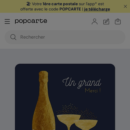
🏖️ Votre
1ère carte postale
sur l'app* est
offerte avec le code
POPCARTE
|
je télécharge