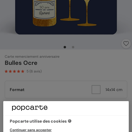
Carte remerciement anniversaire
Bulles Ocre
5
(
6
avis)
Format
14x14 cm
Papier
Papier Satiné
Popcarte utilise des cookies 🍪
Continuer sans accepter