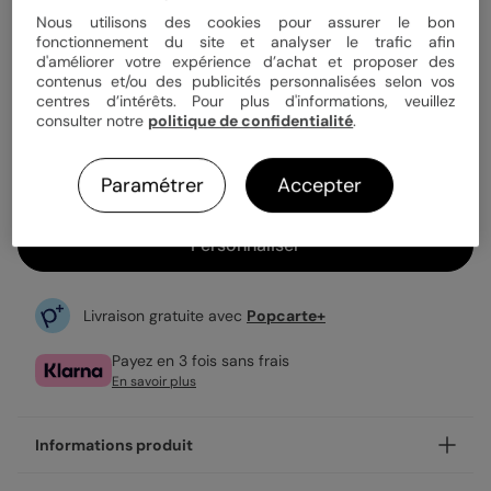
Quantité
Échantillon personnalisé
Nous utilisons des cookies pour assurer le bon
fonctionnement du site et analyser le trafic afin
d'améliorer votre expérience d’achat et proposer des
contenus et/ou des publicités personnalisées selon vos
1,23 €
centres d’intérêts. Pour plus d'informations, veuillez
consulter notre
politique de confidentialité
.
Enveloppe blanche offerte
Fabrication française
Expédition rapide en 24h
Paramétrer
Accepter
Personnaliser
Livraison gratuite avec
Popcarte+
Payez en 3 fois sans frais
En savoir plus
Informations produit