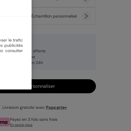
tité
Échantillon personnalisé
ser le trafic
 €
s publicités
ez consulter
veloppe blanche offerte
brication française
pédition rapide en 24h
Personnaliser
Livraison gratuite avec
Popcarte+
Payez en 3 fois sans frais
En savoir plus