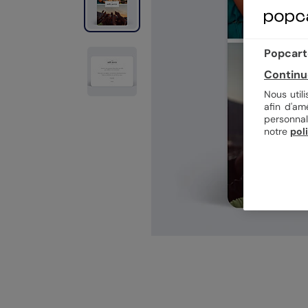
Popcarte
Continu
Nous util
afin d'am
personnal
notre
pol