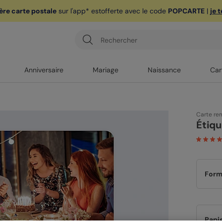
ère carte postale
sur l'app* est
offerte avec le code
POPCARTE
|
je 
Anniversaire
Mariage
Naissance
Car
Carte re
Étiqu
Form
Papi