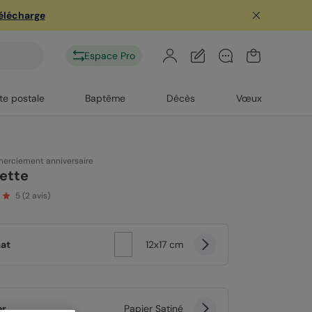
télécharge
Espace Pro
te postale
Baptême
Décès
Vœux
merciement anniversaire
ette
5
(
2
avis)
at
12x17 cm
er
Papier Satiné