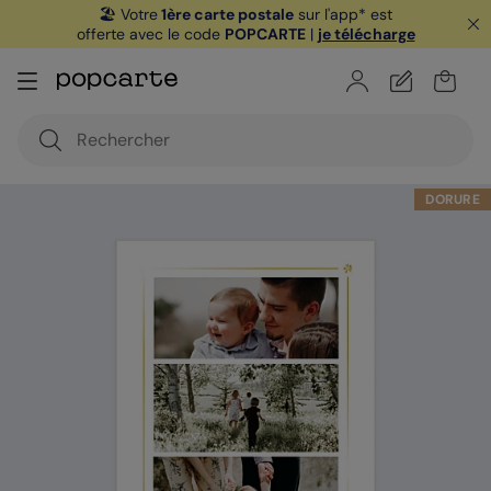
🏖️ Votre
1ère carte postale
sur l'app* est
offerte avec le code
POPCARTE
|
je télécharge
DORURE