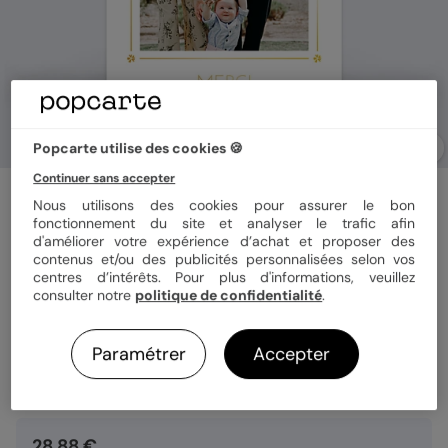
Popcarte utilise des cookies 🍪
Continuer sans accepter
Carte remerciement baptême
Nous utilisons des cookies pour assurer le bon
Cadre chic 3 photos
fonctionnement du site et analyser le trafic afin
d'améliorer votre expérience d’achat et proposer des
contenus et/ou des publicités personnalisées selon vos
centres d’intérêts. Pour plus d'informations, veuillez
Format
10x15 cm
consulter notre
politique de confidentialité
.
Paramétrer
Accepter
Quantité
8 cartes
28,88 €