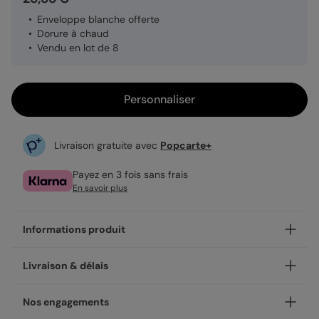
Enveloppe blanche offerte
Dorure à chaud
Vendu en lot de 8
Personnaliser
Livraison gratuite avec
Popcarte+
Payez en 3 fois sans frais
En savoir plus
Informations produit
Notre finition dorée sur le modèle Cadre chic 3 photos
Livraison & délais
apporte élégance et finesse.
La dorure à chaud est une technique d’impression
Votre création est imprimée avec soin en 24h ou 48h dans
Nos engagements
artisanale qui consiste à appliquer une mince couche de
nos ateliers, en France.