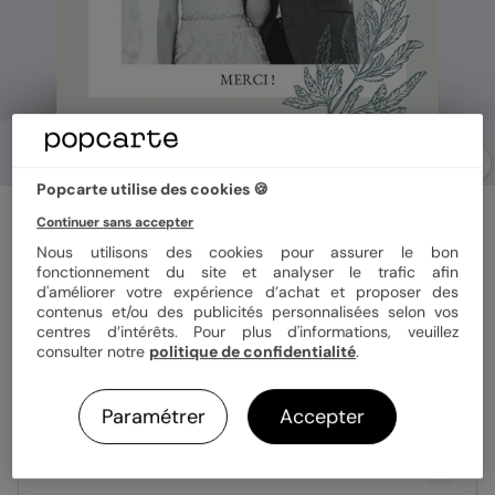
Popcarte utilise des cookies 🍪
Carte remerciement mariage
Continuer sans accepter
Botanic Wedding
Nous utilisons des cookies pour assurer le bon
fonctionnement du site et analyser le trafic afin
d'améliorer votre expérience d’achat et proposer des
Format
14x14 cm plié
contenus et/ou des publicités personnalisées selon vos
centres d’intérêts. Pour plus d'informations, veuillez
consulter notre
politique de confidentialité
.
Papier
Papier Satiné
Paramétrer
Accepter
Quantité
Échantillon personnalisé