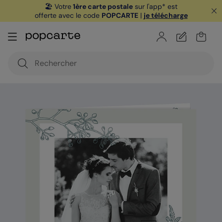
🏖️ Votre
1ère carte postale
sur l'app* est
offerte avec le code
POPCARTE
|
je télécharge