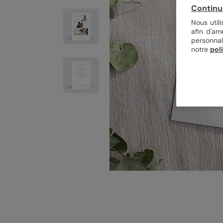
Continu
Nous util
afin d'am
personnal
notre
pol