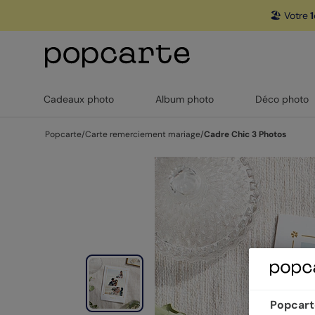
🏖️ Votre
1
Cadeaux photo
Album photo
Déco photo
Popcarte
/
Carte remerciement mariage
/
Cadre Chic 3 Photos
Popcarte