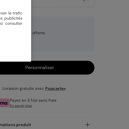
ser le trafic
s publicités
ez consulter
00 €
veloppe blanche offerte
rure à chaud
ndu en lot de 8
Personnaliser
Livraison gratuite avec
Popcarte+
Payez en 3 fois sans frais
En savoir plus
mations produit