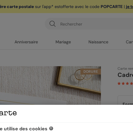
ère carte postale
sur l'app* est
offerte avec le code
POPCARTE
|
je 
Anniversaire
Mariage
Naissance
Car
Carte re
DORURE
Cadr
Form
 utilise des cookies 🍪
Quan