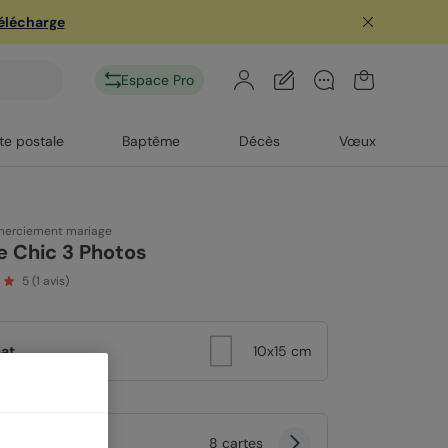
télécharge
Espace Pro
te postale
Baptême
Décès
Vœux
merciement mariage
e Chic 3 Photos
5
(
1
avis)
at
10x15 cm
tité
8 cartes