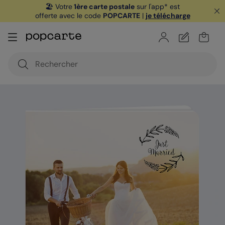
🏖️ Votre
1ère carte postale
sur l'app* est
offerte avec le code
POPCARTE
|
je télécharge