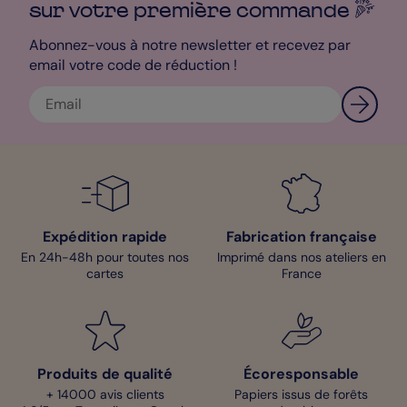
enveloppe de couleur pour l’accompagner : Vert Impérial ou
sur votre première
commande
Bleu Canard, cela ira bien avec le côté champêtre de la carte !
Bénédicte - Pop designer
Abonnez-vous à notre newsletter et recevez par
email votre code de réduction !
Expédition rapide
Fabrication française
En 24h-48h pour toutes nos
Imprimé dans nos ateliers en
cartes
France
Produits de qualité
Écoresponsable
+ 14000 avis clients
Papiers issus de forêts