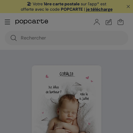
🏖️ Votre
1ère carte postale
sur l'app* est
offerte avec le code
POPCARTE
|
je télécharge