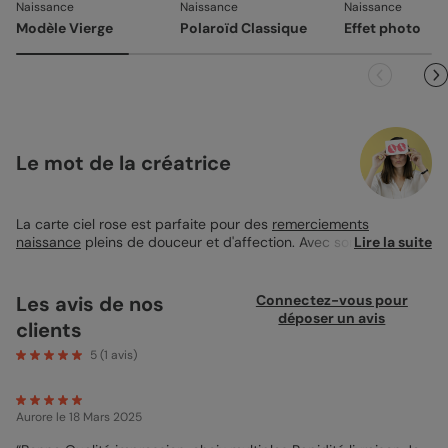
Naissance
Naissance
Naissance
vous avez validée (texte, photo, mise en page), le produit
Modèle Vierge
Polaroïd Classique
Effet photo
ne pourra pas être repris.
Le mot de la créatrice
La carte ciel rose est parfaite pour des
remerciements
naissance
pleins de douceur et d'affection. Avec son ciel pastel
Lire la suite
et ses motifs nuageux, elle accueille une jolie photo de bébé,
créant un souvenir tendre et personnalisé. Le format carte 10x15
cm est idéal pour partager ce moment unique avec famille et
Les avis de nos
Connectez-vous pour
amis. Les coins arrondis ajoutent une touche délicate pour
déposer un avis
clients
sublimer la présentation. Accompagnée d'une enveloppe
couleur rose magnolia, elle complète parfaitement l'ensemble.
5
(
1
avis)
Personnalisez-la avec vos mots, vos émotions. Vos
remerciements, à votre façon.
Aurore
le 18 Mars 2025