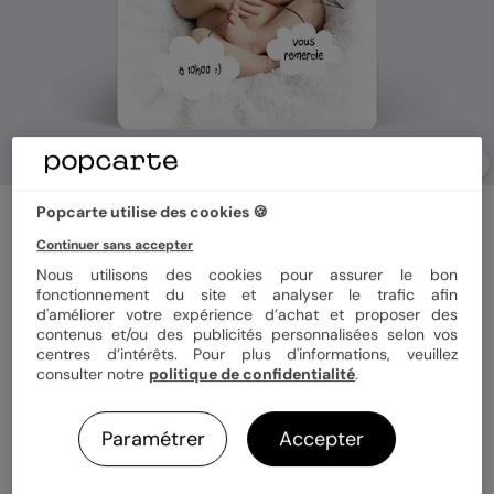
Popcarte utilise des cookies 🍪
Carte remerciement naissance
Ciel rose
Continuer sans accepter
5
(
1
avis)
Nous utilisons des cookies pour assurer le bon
fonctionnement du site et analyser le trafic afin
d'améliorer votre expérience d’achat et proposer des
Couleur
contenus et/ou des publicités personnalisées selon vos
centres d’intérêts. Pour plus d'informations, veuillez
consulter notre
politique de confidentialité
.
Paramétrer
Accepter
Format
10x15 cm