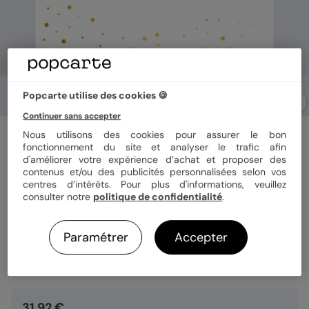
Popcarte utilise des cookies 🍪
Continuer sans accepter
Carte remerciement naissance
Nous utilisons des cookies pour assurer le bon
Dorure Pois Merci
fonctionnement du site et analyser le trafic afin
d'améliorer votre expérience d’achat et proposer des
contenus et/ou des publicités personnalisées selon vos
centres d’intérêts. Pour plus d'informations, veuillez
Format
14x14 cm plié
consulter notre
politique de confidentialité
.
Paramétrer
Accepter
Quantité
8 cartes
31,92 €