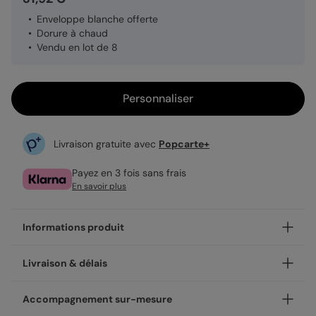
Enveloppe blanche offerte
Dorure à chaud
Vendu en lot de 8
Personnaliser
Livraison gratuite avec
Popcarte+
Payez en 3 fois sans frais
En savoir plus
Informations produit
Notre finition dorée sur le modèle Dorure Pois Merci
Livraison & délais
apporte élégance et finesse.
La dorure à chaud est une technique d’impression
Votre création est imprimée avec soin en 24h ou 48h dans
Accompagnement sur-mesure
artisanale qui consiste à appliquer une mince couche de
nos ateliers, en France.