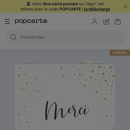
🏖️ Votre
1ère carte postale
sur l'app* est
offerte avec le code
POPCARTE
|
je télécharge
DORURE