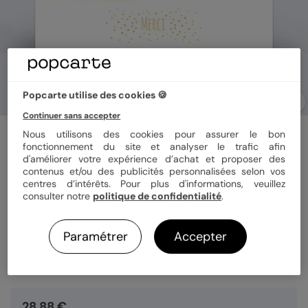
Popcarte utilise des cookies 🍪
Continuer sans accepter
Carte remerciement naissance
Nous utilisons des cookies pour assurer le bon
Dorure Poussière d'Étoiles 2 Photos
fonctionnement du site et analyser le trafic afin
d'améliorer votre expérience d’achat et proposer des
contenus et/ou des publicités personnalisées selon vos
centres d’intérêts. Pour plus d'informations, veuillez
Format
10x15 cm
consulter notre
politique de confidentialité
.
Paramétrer
Accepter
Quantité
8 cartes
28,88 €