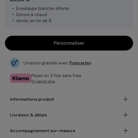
Enveloppe blanche offerte
Dorure à chaud
Vendu en lot de 8
Personnaliser
Livraison gratuite avec
Popcarte+
Payez en 3 fois sans frais
En savoir plus
Informations produit
Notre finition dorée sur le modèle Dorure Poussière
Livraison & délais
d'Étoiles 2 Photos apporte élégance et finesse.
La dorure à chaud est une technique d’impression
Votre création est imprimée avec soin en 24h ou 48h dans
Accompagnement sur-mesure
artisanale qui consiste à appliquer une mince couche de
nos ateliers, en France.