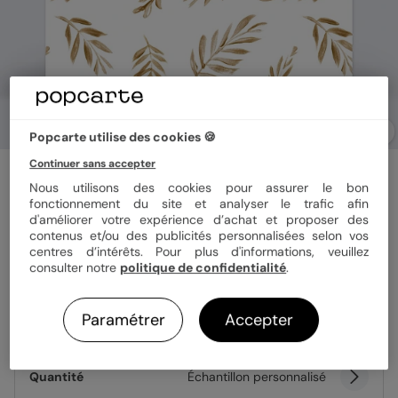
Popcarte utilise des cookies 🍪
Continuer sans accepter
Carte remerciement naissance
Golden Jungle
Nous utilisons des cookies pour assurer le bon
fonctionnement du site et analyser le trafic afin
d'améliorer votre expérience d’achat et proposer des
contenus et/ou des publicités personnalisées selon vos
Format
14x14 cm
centres d’intérêts. Pour plus d'informations, veuillez
consulter notre
politique de confidentialité
.
Paramétrer
Accepter
Papier
Papier Satiné
Quantité
Échantillon personnalisé