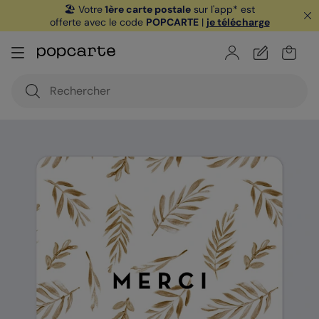
🏖️ Votre
1ère carte postale
sur l'app* est
offerte avec le code
POPCARTE
|
je télécharge