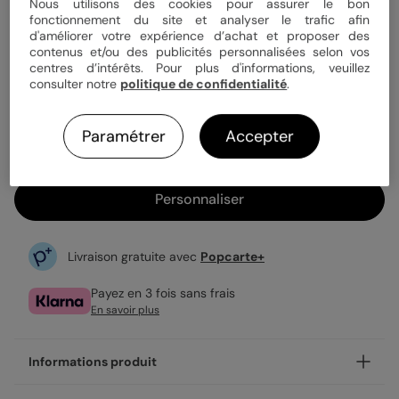
Quantité
Échantillon personnalisé
Nous utilisons des cookies pour assurer le bon
fonctionnement du site et analyser le trafic afin
d'améliorer votre expérience d’achat et proposer des
contenus et/ou des publicités personnalisées selon vos
centres d’intérêts. Pour plus d'informations, veuillez
1,23 €
consulter notre
politique de confidentialité
.
Enveloppe blanche offerte
Fabrication française
Paramétrer
Accepter
Expédition rapide en 24h
Personnaliser
Livraison gratuite avec
Popcarte+
Payez en 3 fois sans frais
En savoir plus
Informations produit