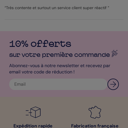
LA photo qui résume à elle seule la réussite de cette fête
“Très contente et surtout un service client super réactif ”
d’anniversaire. De quoi surprendre et attendrir vos proches.
Mon conseil de Pop’designer : envoyez vos Cartes de
Remerciement Anniversaire Âge Paillettes dans nos enveloppes
ivoire, elles feront leur petit effet.
Bénédicte - Pop designer
10% offerts
sur votre première
commande
Abonnez-vous à notre newsletter et recevez par
email votre code de réduction !
Expédition rapide
Fabrication française