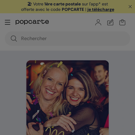
🏖️ Votre
1ère carte postale
sur l'app* est
offerte avec le code
POPCARTE
|
je télécharge