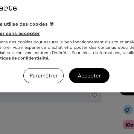
Quan
 utilise des cookies 🍪
er sans accepter
isons des cookies pour assurer le bon fonctionnement du site et analy
1,23
éliorer votre expérience d’achat et proposer des contenus et/ou de
En
isées selon vos centres d’intérêts. Pour plus d'informations, veuill
itique de confidentialité
.
Fa
Ex
Paramétrer
Accepter