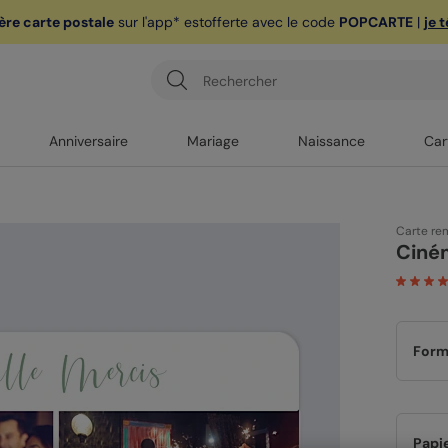
ère carte postale
sur l'app* est
offerte avec le code
POPCARTE
|
je 
Anniversaire
Mariage
Naissance
Car
Carte re
Ciné
Form
Papi