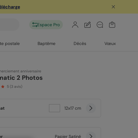
télécharge
Espace Pro
te postale
Baptême
Décès
Vœux
merciement anniversaire
matic 2 Photos
5
(
3
avis)
at
12x17 cm
er
Papier Satiné