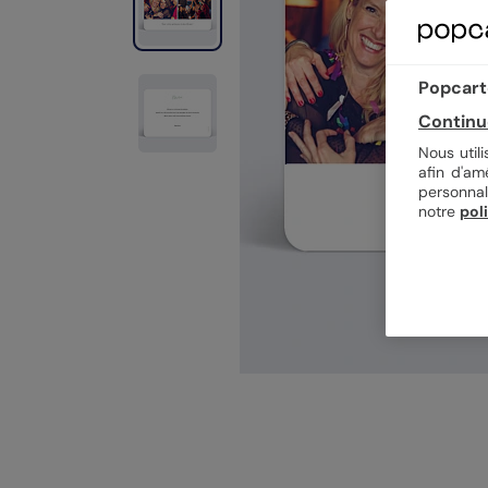
Popcarte
Continu
Nous util
afin d'am
personnal
notre
pol