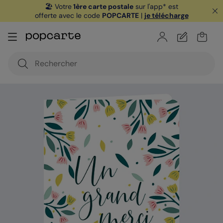
🏖️ Votre
1ère carte postale
sur l'app* est
offerte avec le code
POPCARTE
|
je télécharge