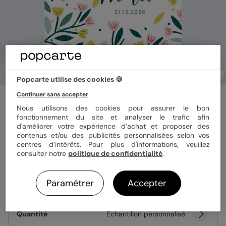
Popcarte utilise des cookies 🍪
Continuer sans accepter
Carte remerciement baptême
Floral Atmosphère
Nous utilisons des cookies pour assurer le bon
fonctionnement du site et analyser le trafic afin
d'améliorer votre expérience d’achat et proposer des
contenus et/ou des publicités personnalisées selon vos
Format
12x17 cm plié
centres d’intérêts. Pour plus d'informations, veuillez
consulter notre
politique de confidentialité
.
Paramétrer
Accepter
Papier
Papier Satiné
Quantité
Échantillon personnalisé