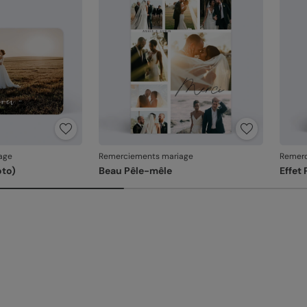
produ
age
Remerciements mariage
Remerc
oto)
Beau Pêle-mêle
Effet