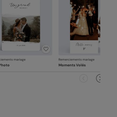
it ne pourra pas être repris.
iements mariage
Remerciements mariage
 Photo
Moments Volés