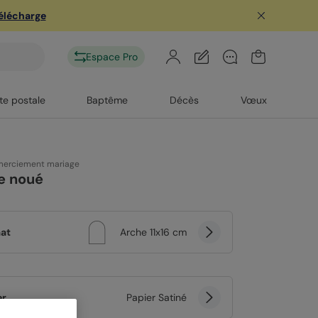
télécharge
Espace Pro
te postale
Baptême
Décès
Vœux
merciement mariage
e noué
at
Arche 11x16 cm
er
Papier Satiné