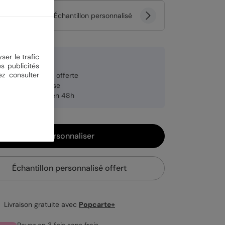
tité
Échantillon personnalisé
ser le trafic
 €
s publicités
ez consulter
veloppe blanche offerte
brication française
pédition rapide en 48h
Personnaliser
Échantillon personnalisé offert
Livraison gratuite avec
Popcarte+