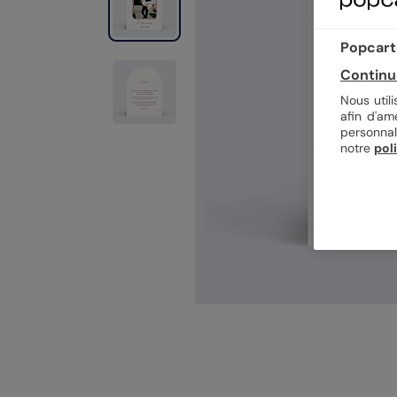
Popcarte
Continu
Nous util
afin d'am
personnal
notre
pol