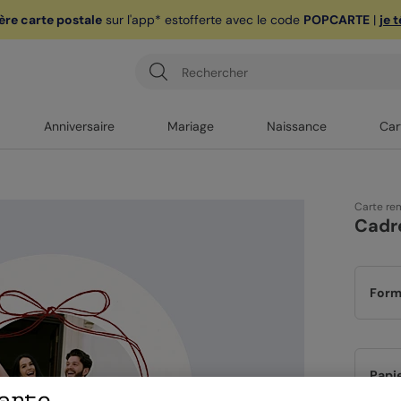
ère carte postale
sur l'app* est
offerte avec le code
POPCARTE
|
je 
Anniversaire
Mariage
Naissance
Car
Carte re
Cadr
Form
Papi