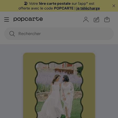
🏖️ Votre
1ère carte postale
sur l'app* est
offerte avec le code
POPCARTE
|
je télécharge