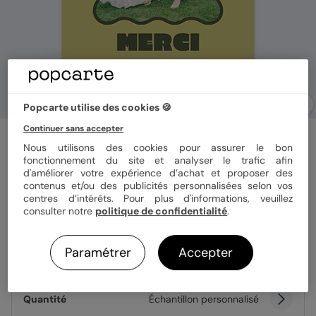
Popcarte utilise des cookies 🍪
Continuer sans accepter
Carte remerciement mariage
Nous utilisons des cookies pour assurer le bon
Citrus wavy
fonctionnement du site et analyser le trafic afin
d'améliorer votre expérience d’achat et proposer des
contenus et/ou des publicités personnalisées selon vos
Format
12x17 cm
centres d’intérêts. Pour plus d'informations, veuillez
consulter notre
politique de confidentialité
.
Paramétrer
Accepter
Papier
Papier Satiné
Quantité
Échantillon personnalisé