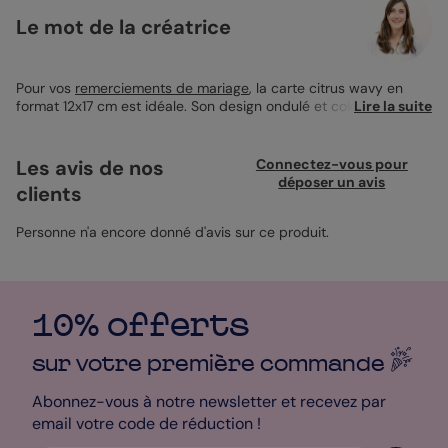
Le mot de la créatrice
Pour vos
remerciements de mariage
, la carte citrus wavy en
format 12x17 cm est idéale. Son design ondulé et coloré fait
Lire la suite
ressortir vos souvenirs avec élégance. Parfaite pour dire merci
avec une touche originale, elle se personnalise facilement avec
vos photos et mots. Imprimée sur du papier création, elle offre
Les avis de nos
Connectez-vous pour
un rendu de qualité, sublimé par une enveloppe vert impérial.
déposer un avis
clients
C’est une belle manière de montrer votre reconnaissance tout
en gardant un souvenir unique de cette journée spéciale.
Personne n'a encore donné d'avis sur ce produit.
10% offerts
sur votre première
commande
Abonnez-vous à notre newsletter et recevez par
email votre code de réduction !