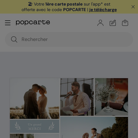
🏖️ Votre
1ère carte postale
sur l'app* est
offerte avec le code
POPCARTE
|
je télécharge