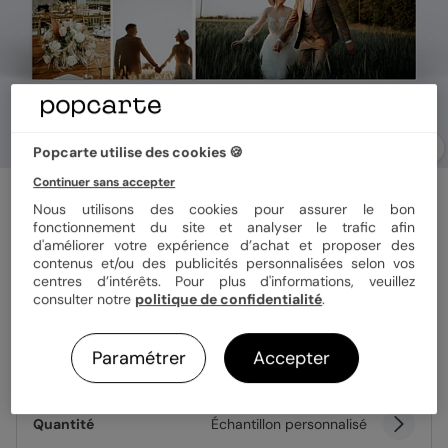
Popcarte utilise des cookies 🍪
Continuer sans accepter
Carte remerciement mariage
Nous utilisons des cookies pour assurer le bon
Etiquette végétal
fonctionnement du site et analyser le trafic afin
d'améliorer votre expérience d’achat et proposer des
contenus et/ou des publicités personnalisées selon vos
Format
12x17 cm
centres d’intérêts. Pour plus d'informations, veuillez
consulter notre
politique de confidentialité
.
Paramétrer
Accepter
Papier
Papier Satiné
Quantité
Échantillon personnalisé