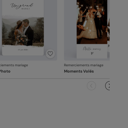
it ne pourra pas être repris.
iements mariage
Remerciements mariage
 Photo
Moments Volés