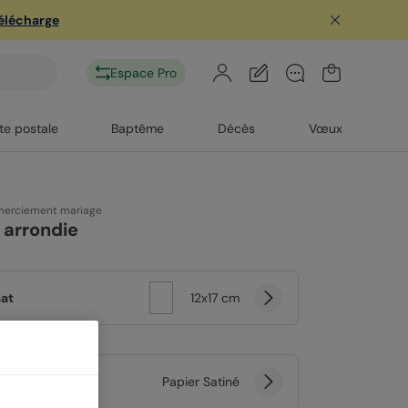
télécharge
Espace Pro
te postale
Baptême
Décès
Vœux
merciement mariage
e arrondie
at
12x17 cm
er
Papier Satiné