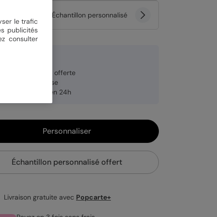
tité
Échantillon personnalisé
ser le trafic
s publicités
ez consulter
 €
veloppe blanche offerte
brication française
pédition rapide en 24h
Personnaliser
Échantillon personnalisé offert
Livraison gratuite avec
Popcarte+