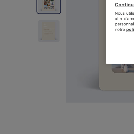
Continu
Nous util
afin d'am
personnal
notre
pol