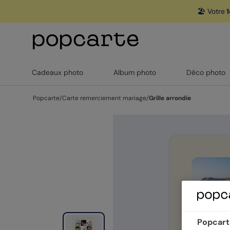
🏖️ Votre
1
Cadeaux photo
Album photo
Déco photo
Popcarte
/
Carte remerciement mariage
/
Grille arrondie
Popcarte