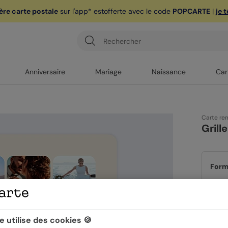
ère carte postale
sur l'app* est
offerte avec le code
POPCARTE
|
je 
Anniversaire
Mariage
Naissance
Car
Carte re
Grill
Form
Papi
 utilise des cookies 🍪