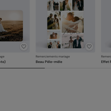
produ
age
Remerciements mariage
Remerc
oto)
Beau Pêle-mêle
Effet