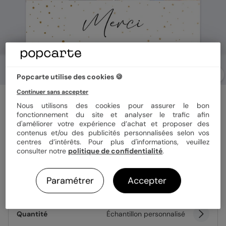
Popcarte utilise des cookies 🍪
Continuer sans accepter
Carte remerciement mariage
Nous utilisons des cookies pour assurer le bon
Pétillant
fonctionnement du site et analyser le trafic afin
d'améliorer votre expérience d’achat et proposer des
contenus et/ou des publicités personnalisées selon vos
Format
14x14 cm
centres d’intérêts. Pour plus d'informations, veuillez
consulter notre
politique de confidentialité
.
Paramétrer
Accepter
Papier
Papier Satiné
Quantité
Échantillon personnalisé