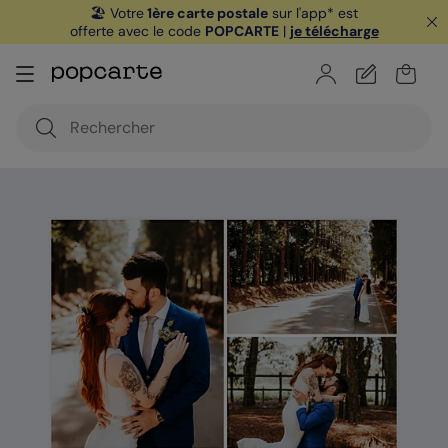
🏖️ Votre
1ère carte postale
sur l'app* est
offerte avec le code
POPCARTE
|
je télécharge