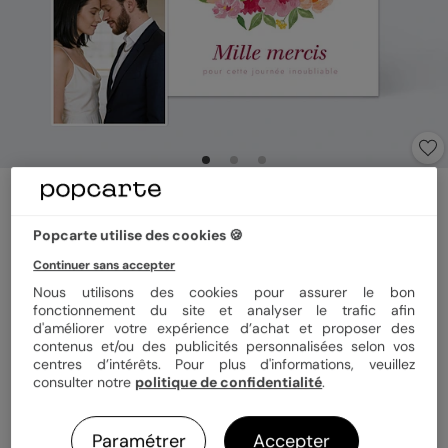
Carte remerciement mariage
Portrait en aquarelle avec couronne
Popcarte utilise des cookies 🍪
champêtre
Continuer sans accepter
Nous utilisons des cookies pour assurer le bon
Format
Arche 11x16 cm
fonctionnement du site et analyser le trafic afin
d'améliorer votre expérience d’achat et proposer des
contenus et/ou des publicités personnalisées selon vos
centres d’intérêts. Pour plus d'informations, veuillez
consulter notre
politique de confidentialité
.
Papier
Papier Satiné
Paramétrer
Accepter