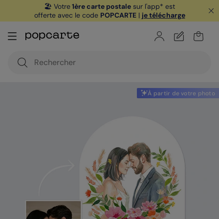
🏖️ Votre
1ère carte postale
sur l'app* est
offerte avec le code
POPCARTE
|
je télécharge
À partir de votre photo