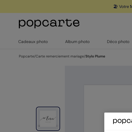
🏖️ Votre
1
Cadeaux photo
Album photo
Déco photo
Popcarte
/
Carte remerciement mariage
/
Stylo Plume