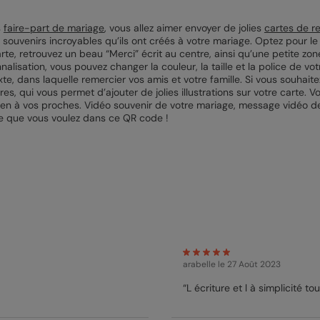
s
faire-part de mariage
, vous allez aimer envoyer de jolies
cartes de r
souvenirs incroyables qu’ils ont créés à votre mariage. Optez pour le 
carte, retrouvez un beau “Merci” écrit au centre, ainsi qu’une petite 
alisation, vous pouvez changer la couleur, la taille et la police de vo
e, dans laquelle remercier vos amis et votre famille. Si vous souhait
ires, qui vous permet d’ajouter de jolies illustrations sur votre carte
lien à vos proches. Vidéo souvenir de votre mariage, message vidéo de
ce que vous voulez dans ce QR code !
arabelle
le 27 Août 2023
“L écriture et l à simplicité to