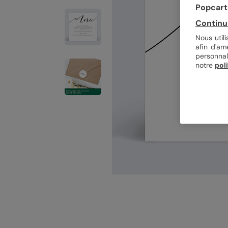
Popcarte
Continu
Nous util
afin d'am
personnal
notre
pol