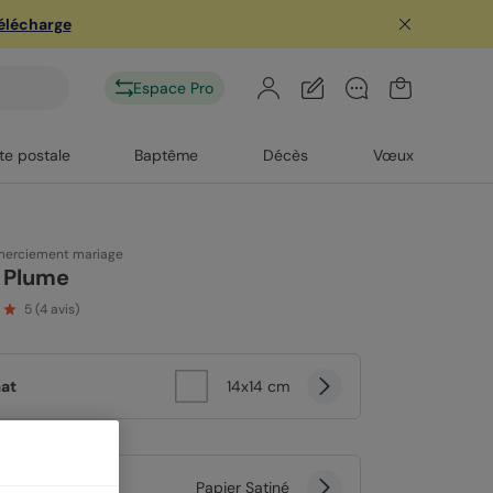
télécharge
Espace Pro
te postale
Baptême
Décès
Vœux
merciement mariage
o Plume
5
(
4
avis)
at
14x14 cm
er
Papier Satiné