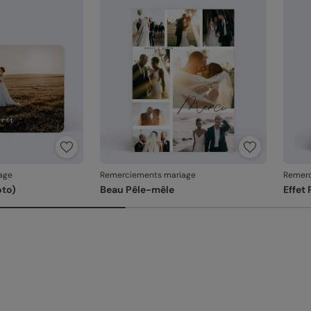
En re
que v
produ
age
Remerciements mariage
Remerc
oto)
Beau Pêle-mêle
Effet