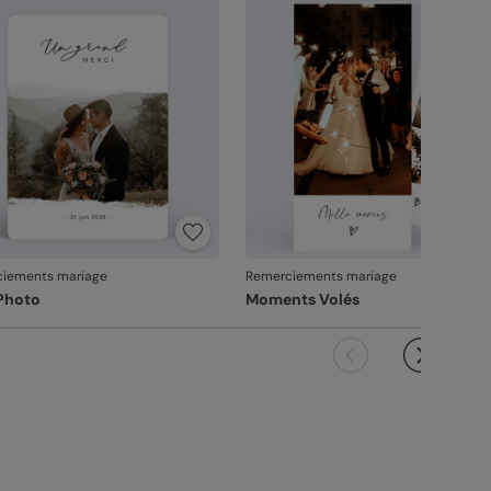
vanche, si le point concerne la personnalisation
ous avez validée (texte, photo, mise en page), le
it ne pourra pas être repris.
iements mariage
Remerciements mariage
 Photo
Moments Volés