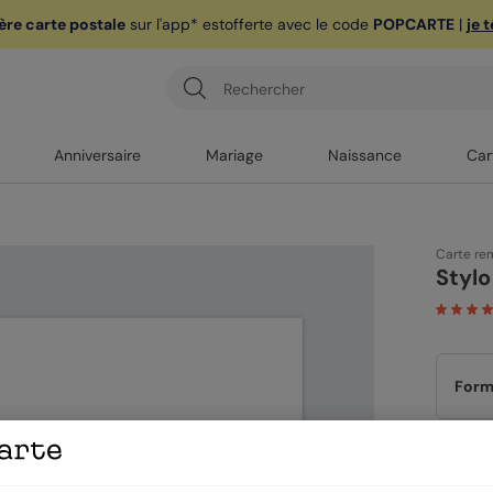
ère carte postale
sur l'app* est
offerte avec le code
POPCARTE
|
je 
Anniversaire
Mariage
Naissance
Car
Carte re
Styl
Form
Papi