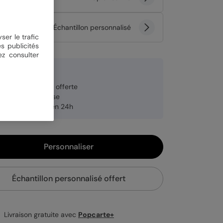
tité
Échantillon personnalisé
ser le trafic
s publicités
ez consulter
 €
veloppe blanche offerte
brication française
pédition rapide en 24h
Personnaliser
Échantillon personnalisé offert
Livraison gratuite avec
Popcarte+