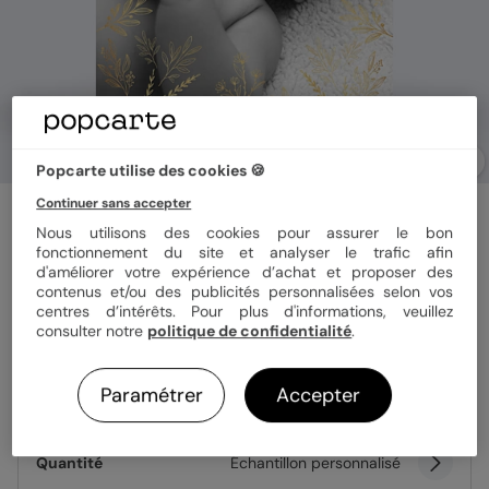
Popcarte utilise des cookies 🍪
Continuer sans accepter
Carte remerciement naissance
Fleurs Ocre
Nous utilisons des cookies pour assurer le bon
fonctionnement du site et analyser le trafic afin
d'améliorer votre expérience d’achat et proposer des
contenus et/ou des publicités personnalisées selon vos
Format
12x17 cm plié
centres d’intérêts. Pour plus d'informations, veuillez
consulter notre
politique de confidentialité
.
Paramétrer
Accepter
Papier
Papier Satiné
Quantité
Échantillon personnalisé