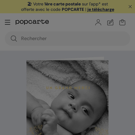
🏖️ Votre
1ère carte postale
sur l'app* est
offerte avec le code
POPCARTE
|
je télécharge