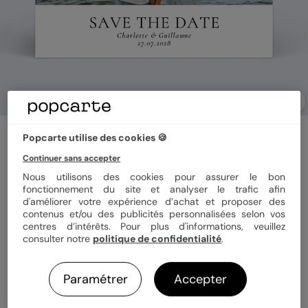
Save the date
Popcarte utilise des cookies 🍪
Élégance Intemporelle
Continuer sans accepter
5
(
1
avis)
Nous utilisons des cookies pour assurer le bon
fonctionnement du site et analyser le trafic afin
d'améliorer votre expérience d’achat et proposer des
Format
10x15 cm
contenus et/ou des publicités personnalisées selon vos
centres d’intérêts. Pour plus d'informations, veuillez
consulter notre
politique de confidentialité
.
Papier
Papier Satiné
Paramétrer
Accepter