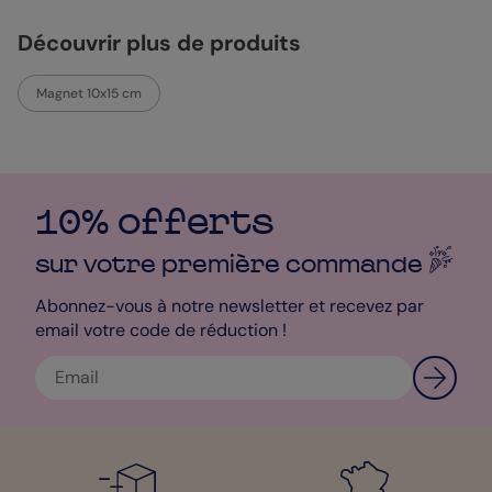
elle-même. Cette carte est plus qu'une simple annonce; c'est
une promesse d'un futur joyeux, un avant-goût de la célébration
Découvrir plus de produits
à venir. Choisissez "Élégance Intemporelle" pour commencer le
compte à rebours vers votre grand jour avec style et
personnalité.
Magnet 10x15 cm
Sophie - Designer
10% offerts
sur votre première
commande
Abonnez-vous à notre newsletter et recevez par
email votre code de réduction !