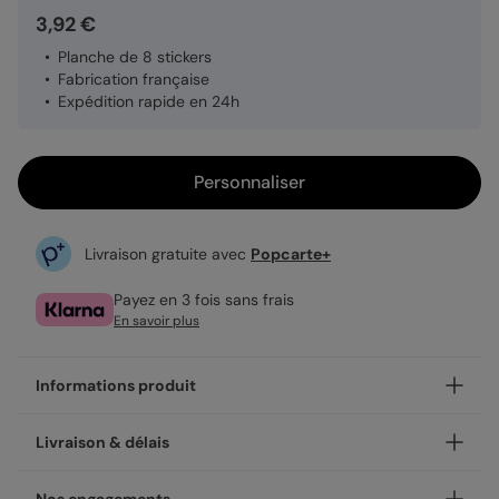
3,92 €
Planche de 8 stickers
Fabrication française
Expédition rapide en 24h
Personnaliser
Livraison gratuite avec
Popcarte+
Payez en 3 fois sans frais
En savoir plus
Informations produit
Personnalisez votre sticker Merci Coquelicot, et ajoutez une
Livraison & délais
touche unique.
À coller partout, les stickers sont un détail qui fait la
Votre création est imprimée avec soin en 48h dans nos