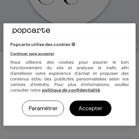
Popcarte utilise des cookies 🍪
Continuer sans accepter
Stickers mariage
Nous utilisons des cookies pour assurer le bon
Merci Coquelicot
fonctionnement du site et analyser le trafic afin
d'améliorer votre expérience d’achat et proposer des
5
(
1
avis)
contenus et/ou des publicités personnalisées selon vos
centres d’intérêts. Pour plus d'informations, veuillez
consulter notre
politique de confidentialité
.
Format
Sticker 3.8 cm
Paramétrer
Accepter
Quantité
8 stickers