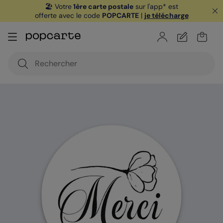
🏖️ Votre
1ère carte postale
sur l'app* est
offerte avec le code
POPCARTE
|
je télécharge