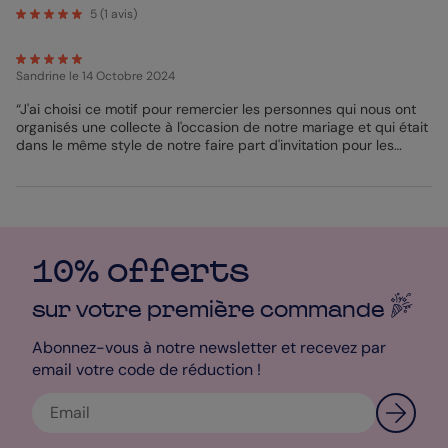
coquelicot noir sur fond blanc. Une inscription avec le mot
5
(
1
avis)
merci finalise ce sticker. Toutes nos créations sont uniques et
réalisées par nos artistes. Le sticker mesure 3,8 cm et ce format
s'adapte à tout type d'enveloppe. Nous expédions votre
Sandrine
le 14 Octobre 2024
commande sous 24 heures et vous serez livré sous 1 à 3 jours
en choisissant un mode de livraison standard ou express. Avec
“J'ai choisi ce motif pour remercier les personnes qui nous ont
le service mon designer vous pouvez créer sur-mesure vos
organisés une collecte à l'occasion de notre mariage et qui était
stickers en modifiant la forme ou la couleur. Nous ré-imprimons
dans le même style de notre faire part d'invitation pour les
votre commande gratuitement en cas d'erreur. Nos stickers sont
invités.”
fabriqués en France et plus précisément en Bretagne. N'hésitez
plus et commandez vos stickers qui délivreront à eux seuls un
message de remerciement à vos invités !
Clara - Pop Designer
10% offerts
sur votre première
commande
Abonnez-vous à notre newsletter et recevez par
email votre code de réduction !