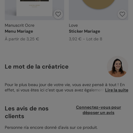
Manuscrit Ocre
Love
Menu Mariage
Sticker Mariage
À partir de 3,25 €
3,92 € - Lot de 8
Le mot de la créatrice
Pour le plus beau jour de votre vie, vous avez pensé à tout ! En
effet, si vous êtes ici c’est que vous avez également pris soin de
Lire la suite
soigner les détails de votre papeterie avec le Joli Sticker
Mariage Love. Assorti à la collection Dorure, votre sticker
scellera avec élégance vos enveloppes ou encore la décoration
Les avis de nos
Connectez-vous pour
de votre cérémonie. En effet, petits pots de fleur, bougeoires et
déposer un avis
clients
autres pièces de papeterie seront honorés de se trouver
décorés par un si charmant
Sticker Mariage
. Sur un joli fond
cuivre-ocré, se détache une inscription calligraphiée qui
Personne n'a encore donné d'avis sur ce produit.
symbolise votre amour… légère et tout en tendresse, la