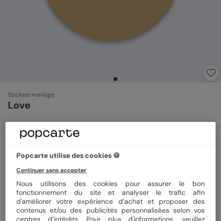
Stickers mariage
Love
Format
Sticker 3.8 cm
Popcarte utilise des cookies 🍪
Continuer sans accepter
Quantité
8 stickers
Nous utilisons des cookies pour assurer le bon
fonctionnement du site et analyser le trafic afin
d'améliorer votre expérience d’achat et proposer des
contenus et/ou des publicités personnalisées selon vos
3,92 €
centres d’intérêts. Pour plus d'informations, veuillez