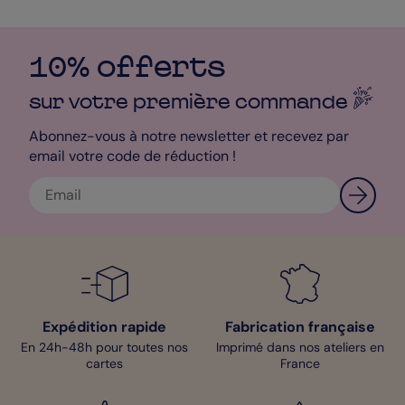
typographie manuscrite attirera l’oeil de vos convives avant
même qu’ils n’ouvrent l’enveloppe de votre
faire-part de
mariage
. Dans notre studio de personnalisation, vous pouvez
10% offerts
également ajouter vos initiales ou votre date d’union dans la
police d’écriture de votre choix si vous le désirez. Eh oui, pour le
plus grand jour de votre vie, tout vous est permis !
sur votre première
commande
Mathilde - Pop Designer
Abonnez-vous à notre newsletter et recevez par
email votre code de réduction !
Expédition rapide
Fabrication française
En 24h-48h pour toutes nos
Imprimé dans nos ateliers en
cartes
France