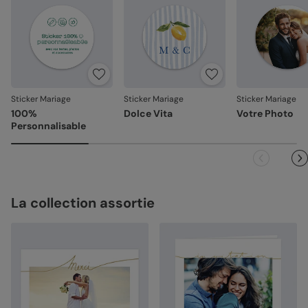
Votre satisfaction, notre priorité
Si vous constatez le moindre souci lié à l’impression, à la
découpe ou à l’acheminement, contactez-nous dans les
30 jours. Nous nous occupons de tout et relançons une
impression si nécessaire.
Sticker Mariage
Sticker Mariage
Sticker Mariage
En revanche, si le point concerne la personnalisation que
100%
Dolce Vita
Votre Photo
vous avez validée (texte, photo, mise en page), le produit
Personnalisable
ne pourra pas être repris.
La collection assortie