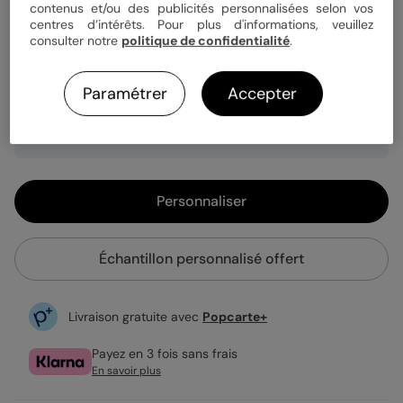
Quantité
Échantillon personnalisé
contenus et/ou des publicités personnalisées selon vos
centres d’intérêts. Pour plus d'informations, veuillez
consulter notre
politique de confidentialité
.
1,49 €
Paramétrer
Accepter
Enveloppe blanche offerte
Fabrication française
Expédition rapide en 24h
Personnaliser
Échantillon personnalisé offert
Livraison gratuite avec
Popcarte+
Payez en 3 fois sans frais
En savoir plus