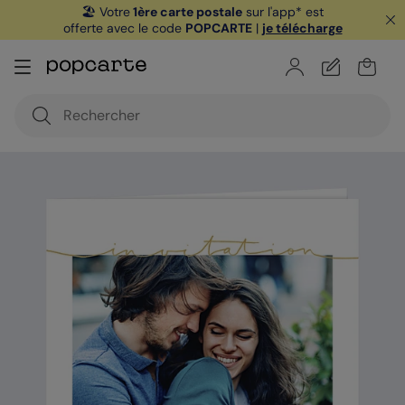
🏖️ Votre
1ère carte postale
sur l'app* est
offerte avec le code
POPCARTE
|
je télécharge