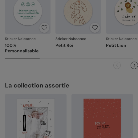
Votre satisfaction, notre priorité
Si vous constatez le moindre souci lié à l’impression, à la
découpe ou à l’acheminement, contactez-nous dans les
30 jours. Nous nous occupons de tout et relançons une
impression si nécessaire.
Sticker Naissance
Sticker Naissance
Sticker Naissance
100%
Petit Roi
Petit Lion
En revanche, si le point concerne la personnalisation que
Personnalisable
vous avez validée (texte, photo, mise en page), le produit
ne pourra pas être repris.
La collection assortie