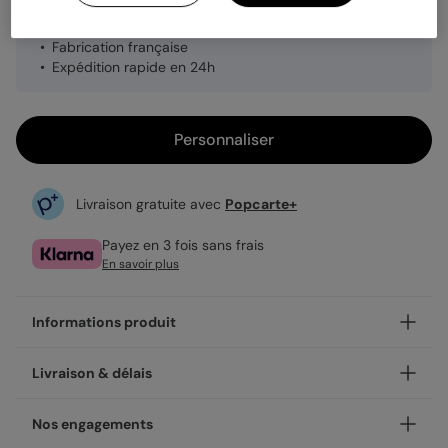
Planche de 8 stickers
Fabrication française
Expédition rapide en 24h
Personnaliser
Livraison gratuite avec
Popcarte+
Payez en 3 fois sans frais
En savoir plus
Informations produit
Personnalisez votre sticker Confettis, et ajoutez une touche
Livraison & délais
unique.
À coller partout, les stickers sont un détail qui font la
Votre création est imprimée avec soin en 48h dans nos
Nos engagements
différence ! Leur format de 3,8 cm de diamètre les rend
ateliers, en France.