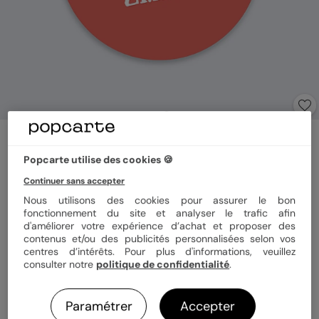
Sticker naissance
Confettis
Popcarte utilise des cookies 🍪
Continuer sans accepter
Format
Sticker 3.8 cm
Nous utilisons des cookies pour assurer le bon
fonctionnement du site et analyser le trafic afin
d'améliorer votre expérience d’achat et proposer des
contenus et/ou des publicités personnalisées selon vos
centres d’intérêts. Pour plus d'informations, veuillez
Quantité
8 stickers
consulter notre
politique de confidentialité
.
Paramétrer
Accepter
3,92 €