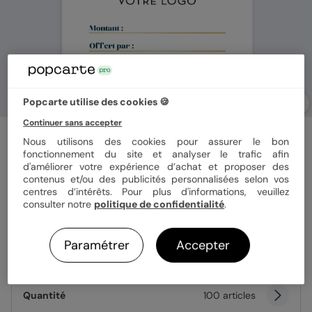
Popcarte utilise des cookies 🍪
Continuer sans accepter
Carte cadeau
Nous utilisons des cookies pour assurer le bon
Carte Cadeau à Personnaliser
fonctionnement du site et analyser le trafic afin
d'améliorer votre expérience d’achat et proposer des
contenus et/ou des publicités personnalisées selon vos
centres d’intérêts. Pour plus d'informations, veuillez
Format
8,5x5,5 cm
consulter notre
politique de confidentialité
.
Paramétrer
Accepter
Papier
Papier Mat
Quantité
100 articles