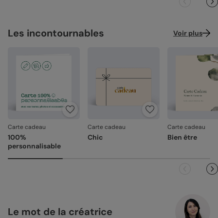
Façonné avec soin
: chaque carte est découpée et
assemblée avec précision.
Emballage renforcé
: vos créations arrivent dans un
Les incontournables
emballage adapté, pour un résultat intact à l'ouverture.
Voir plus
Votre satisfaction, notre priorité.
Si vous constatez le moindre souci lié à l'impression, au
façonnage ou à l’acheminement, contactez-nous dans les
30 jours. Nous nous occupons de tout et relançons une
impression si nécessaire.
En revanche, si le point concerne la personnalisation que
vous avez validée (texte, photo, mise en page), le produit
ne pourra pas être repris.
Carte cadeau
Carte cadeau
Carte cadeau
100%
Chic
Bien être
personnalisable
Le mot de la créatrice