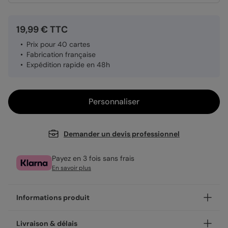
19,99 € TTC
Prix pour 40 cartes
Fabrication française
Expédition rapide en 48h
Personnaliser
Demander un devis professionnel
Payez en 3 fois sans frais
En savoir plus
Informations produit
Proposez à vos clients une carte cadeau à offrir, pour un
Livraison & délais