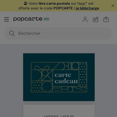
🏖️ Votre
1ère carte postale
sur l'app* est
offerte avec le code
POPCARTE
|
je télécharge