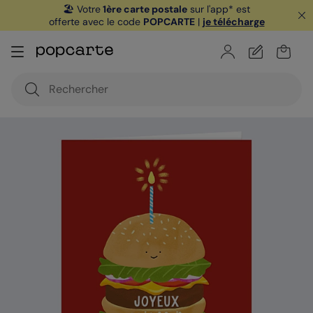
🏖️ Votre
1ère carte postale
sur l'app* est
offerte avec le code
POPCARTE
|
je télécharge