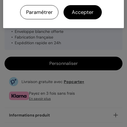
Quantité
1 carte
Paramétrer
Accepter
3,99 €
Enveloppe blanche offerte
Fabrication française
Expédition rapide en 24h
Personnaliser
Livraison gratuite avec
Popcarte+
Payez en 3 fois sans frais
En savoir plus
Informations produit