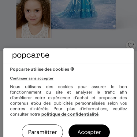
Carte anniversaire enfant
Portrait en princesse
Popcarte utilise des cookies 🍪
1
(
1
avis)
Continuer sans accepter
Nous utilisons des cookies pour assurer le bon
fonctionnement du site et analyser le trafic afin
Format
Arche 11x16 cm
d'améliorer votre expérience d’achat et proposer des
contenus et/ou des publicités personnalisées selon vos
centres d’intérêts. Pour plus d'informations, veuillez
consulter notre
politique de confidentialité
.
Papier
Papier Satiné
Paramétrer
Accepter