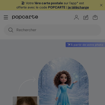
🏖️ Votre
1ère carte postale
sur l'app* est
offerte avec le code
POPCARTE
|
je télécharge
À partir de votre photo