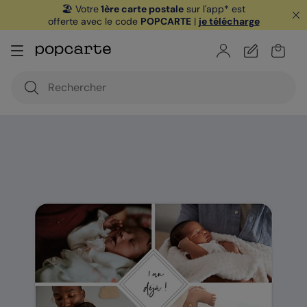
🏖️ Votre
1ère carte postale
sur l'app* est
offerte avec le code
POPCARTE
|
je télécharge