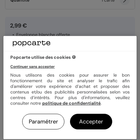
Quantité
1 carte
2,99 €
Enveloppe blanche offerte
Fabrication française
Expédition rapide en 24h
Popcarte utilise des cookies 🍪
Continuer sans accepter
Personnaliser
Nous utilisons des cookies pour assurer le bon
fonctionnement du site et analyser le trafic afin
d'améliorer votre expérience d’achat et proposer des
Livraison gratuite avec
Popcarte+
contenus et/ou des publicités personnalisées selon vos
centres d’intérêts. Pour plus d'informations, veuillez
Payez en 3 fois sans frais
consulter notre
politique de confidentialité
.
En savoir plus
Paramétrer
Accepter
Informations produit