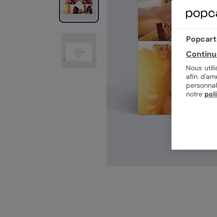
Popcarte
Continu
Nous util
afin d'am
personnal
notre
pol