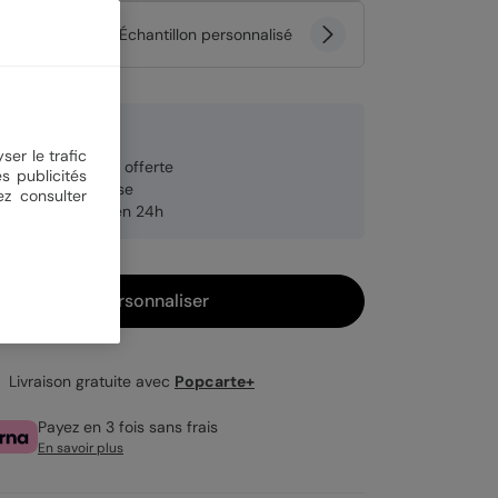
tité
Échantillon personnalisé
 €
ser le trafic
veloppe blanche offerte
s publicités
brication française
ez consulter
pédition rapide en 24h
Personnaliser
Livraison gratuite avec
Popcarte+
Payez en 3 fois sans frais
En savoir plus