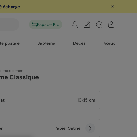
télécharge
Espace Pro
te postale
Baptême
Décès
Vœux
 remerciement
me Classique
at
10x15 cm
er
Papier Satiné