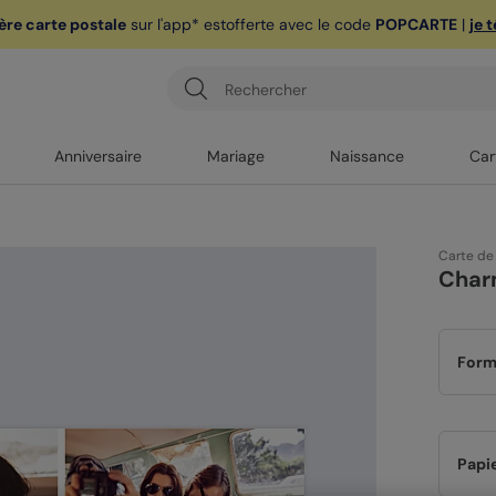
ère carte postale
sur l'app* est
offerte avec le code
POPCARTE
|
je 
Anniversaire
Mariage
Naissance
Car
Carte de
Char
Form
Papi