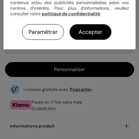
Quantité
1 carte
contenus et/ou des publicités personnalisées selon vos
centres d’intérêts. Pour plus d'informations, veuillez
consulter notre
politique de confidentialité
.
3,49 €
Paramétrer
Accepter
Enveloppe blanche offerte
Fabrication française
Expédition rapide en 24h
Personnaliser
Livraison gratuite avec
Popcarte+
Payez en 3 fois sans frais
En savoir plus
Informations produit