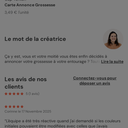
Carte Annonce Grossesse
3,49 € l'unité
Le mot de la créatrice
Ça y est, vous et votre moitié vous êtes enfin décidés à
annoncer votre grossesse à votre entourage ? Toutes nos
Lire la suite
félicitations ! Annoncer cette nouvelle aux futurs grands-
parents, cousins et surtout tontons et taties peut être un instant
dont vous vous souviendrez toute votre vie. Annoncez cette
Les avis de nos
Connectez-vous pour
belle nouvelle avec une jolie
carte annonce grossesse
déposer un avis
clients
personnalisée. Le design Cap tonton saura vous aider à faire
cette annonce avec humour. Sur le recto de cette carte,
5
(
1
avis)
retrouvez une grande zone de texte où est écrit “Cap ou pas
cap de devenir mon super tonton ?”, ainsi qu’un encart à photo
où ajouter une jolie image d’échographie. Grâce à cela, soyez
Corinne
le 17 Novembre 2025
sûr de provoquer une grande émotion chez votre proche. Au
dos de votre carte, retrouvez également une grande zone de
“L'équipe a été très réactive quand j'ai demandé si les couleurs
texte où glisser votre beau message. Indiquez le mois où devrait
initiales pouvaient être modifiées avec celles que j'avais