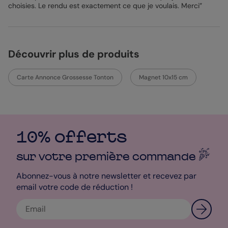
naître votre enfant et écrivez un beau message personnalisé à
choisies. Le rendu est exactement ce que je voulais. Merci”
l’attention du futur tonton. Grâce au studio de personnalisation,
vous avez la possibilité de modifier votre design comme vous le
souhaitez. Modifiez la couleur du fond, les polices d’écriture de
vos textes, ou ajoutez même des accessoires ! Créez la carte
d’annonce grossesse qui vous ressemble à 100%.
Découvrir plus de produits
Mathilde - Designer
Carte Annonce Grossesse Tonton
Magnet 10x15 cm
10% offerts
sur votre première
commande
Abonnez-vous à notre newsletter et recevez par
email votre code de réduction !