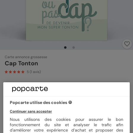
Carte annonce grossesse
Cap Tonton
5
(
1
avis)
Format
12x17 cm
Popcarte utilise des cookies 🍪
Continuer sans accepter
Papier
Papier Satiné
Nous utilisons des cookies pour assurer le bon
fonctionnement du site et analyser le trafic afin
d'améliorer votre expérience d’achat et proposer des