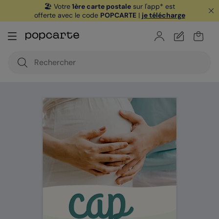
🏖️ Votre
1ère carte postale
sur l'app* est
offerte avec le code
POPCARTE
|
je télécharge