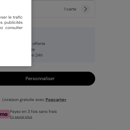
tité
1 carte
ser le trafic
s publicités
ez consulter
9 €
veloppe blanche offerte
brication française
pédition rapide en 24h
Personnaliser
Livraison gratuite avec
Popcarte+
Payez en 3 fois sans frais
En savoir plus