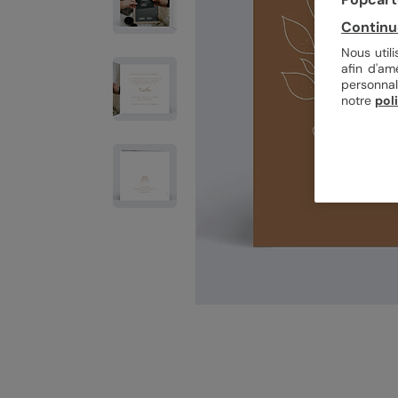
Continu
Nous util
afin d'am
personnal
notre
pol