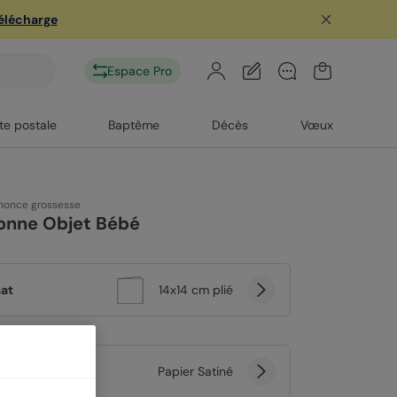
télécharge
Espace Pro
te postale
Baptême
Décès
Vœux
nonce grossesse
onne Objet Bébé
at
14x14 cm plié
er
Papier Satiné