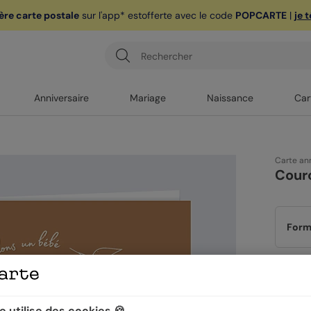
ère carte postale
sur l'app* est
offerte avec le code
POPCARTE
|
je 
Anniversaire
Mariage
Naissance
Car
Carte an
Cour
Form
Papi
 utilise des cookies 🍪