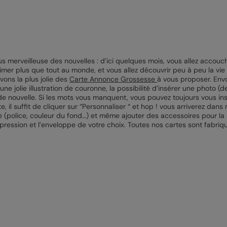
 merveilleuse des nouvelles : d’ici quelques mois, vous allez accoucher
aimer plus que tout au monde, et vous allez découvrir peu à peu la vie 
vons la plus jolie des
Carte Annonce Grossesse
à vous proposer. Env
ne jolie illustration de couronne, la possibilité d’insérer une photo (
nde nouvelle. Si les mots vous manquent, vous pouvez toujours vous in
te, il suffit de cliquer sur “Personnaliser “ et hop ! vous arriverez dan
e (police, couleur du fond…) et même ajouter des accessoires pour la 
mpression et l’enveloppe de votre choix. Toutes nos cartes sont fabr