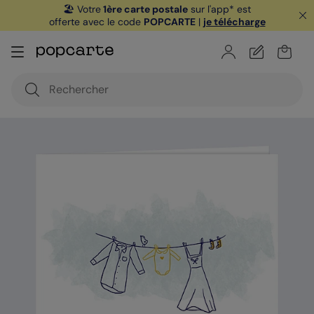
🏖️ Votre
1ère carte postale
sur l'app* est
offerte avec le code
POPCARTE
|
je télécharge