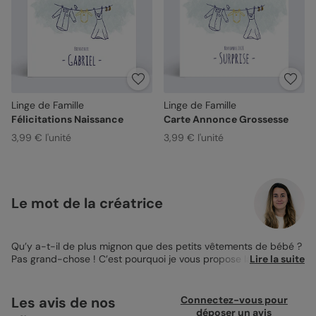
Linge de Famille
Linge de Famille
Félicitations Naissance
Carte Annonce Grossesse
3,99 € l'unité
3,99 € l'unité
Le mot de la créatrice
Qu’y a-t-il de plus mignon que des petits vêtements de bébé ?
Pas grand-chose ! C’est pourquoi je vous propose la
Lire la suite
Carte
Annonce Grossesse Linge de Famille
pour annoncer la
nouvelle de votre grossesse à votre entourage. Sur la première
page de votre
Carte Annonce Grossesse
, un fil à linge est
Les avis de nos
Connectez-vous pour
dessiné sur un fond gris. Au milieu de ce fil, un petit body jaune
déposer un avis