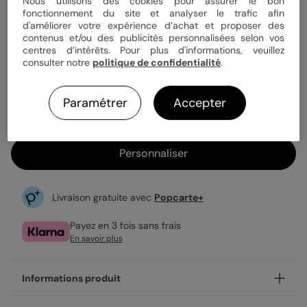
Quantité
1 carte
Nous utilisons des cookies pour assurer le bon
fonctionnement du site et analyser le trafic afin
d'améliorer votre expérience d’achat et proposer des
contenus et/ou des publicités personnalisées selon vos
centres d’intérêts. Pour plus d'informations, veuillez
3,99 €
consulter notre
politique de confidentialité
.
Enveloppe blanche offerte
Fabrication française
Paramétrer
Accepter
Expédition rapide en 24h
Personnaliser
Livraison gratuite avec
Popcarte+
Payez en 3 fois sans frais
En savoir plus
Informations produit