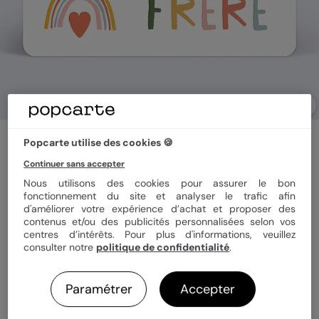
Carte annonce grossesse
Popcarte utilise des cookies 🍪
Frère
Continuer sans accepter
Nous utilisons des cookies pour assurer le bon
fonctionnement du site et analyser le trafic afin
Format
12x17 cm
d'améliorer votre expérience d’achat et proposer des
contenus et/ou des publicités personnalisées selon vos
centres d’intérêts. Pour plus d'informations, veuillez
consulter notre
politique de confidentialité
.
Papier
Papier Satiné
Paramétrer
Accepter
Quantité
1 carte