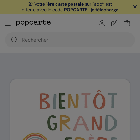
🏖️ Votre
1ère carte postale
sur l'app* est
offerte avec le code
POPCARTE
|
je télécharge