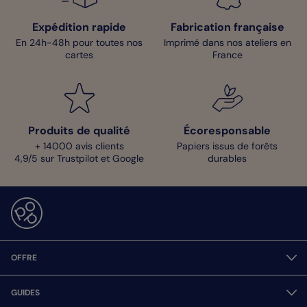
proches, ou bien de les expédier chez vous. Si vous avez la
moindre question, n’hésitez pas à contacter notre service client.
Il vous aidera et vous accompagnera avec plaisir. Excellente
Expédition rapide
Fabrication française
création à vous !
En 24h-48h pour toutes nos
Imprimé dans nos ateliers en
cartes
France
Clara - Pop Designer
Produits de qualité
Écoresponsable
+ 14000 avis clients
Papiers issus de forêts
4,9/5 sur Trustpilot et Google
durables
OFFRE
GUIDES