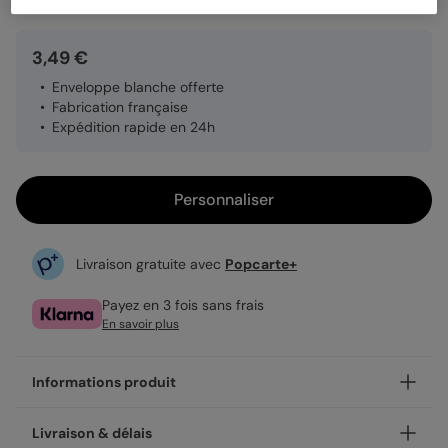
3,49 €
Enveloppe blanche offerte
Fabrication française
Expédition rapide en 24h
Personnaliser
Livraison gratuite avec
Popcarte+
Payez en 3 fois sans frais
En savoir plus
Informations produit
Personnalisez votre carte annonce grossesse Frère,
Livraison & délais