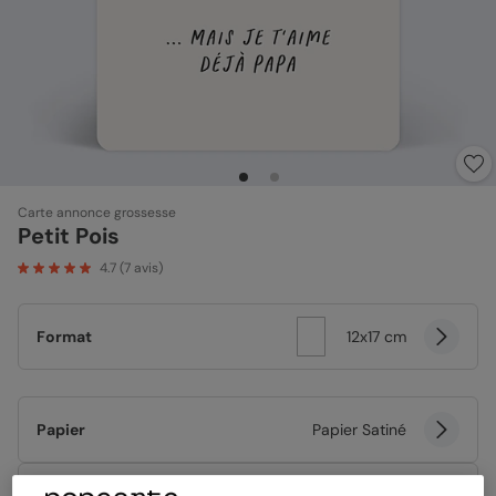
Carte annonce grossesse
Petit Pois
4.7
(
7
avis)
Format
12x17 cm
Papier
Papier Satiné