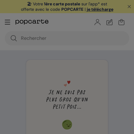
🏖️ Votre
1ère carte postale
sur l'app* est
offerte avec le code
POPCARTE
|
je télécharge