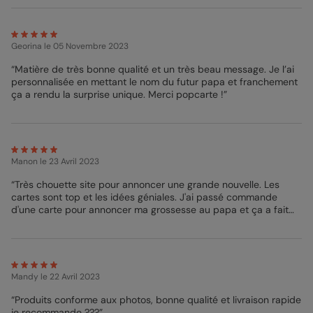
Nous nous ferons un plaisir de répondre à vos questions et de
donner vie à vos envies. Ne perdez plus un instant !
Bénédicte - Pop Designer
Georina
le 05 Novembre 2023
“Matière de très bonne qualité et un très beau message. Je l’ai
personnalisée en mettant le nom du futur papa et franchement
ça a rendu la surprise unique. Merci popcarte !”
Manon
le 23 Avril 2023
“Très chouette site pour annoncer une grande nouvelle. Les
cartes sont top et les idées géniales. J'ai passé commande
d'une carte pour annoncer ma grossesse au papa et ça a fait
son effet. C'est un moment partagé que je n'oublierai jamais.
Merci pour cette carte! ”
Mandy
le 22 Avril 2023
“Produits conforme aux photos, bonne qualité et livraison rapide
je recommande ???”