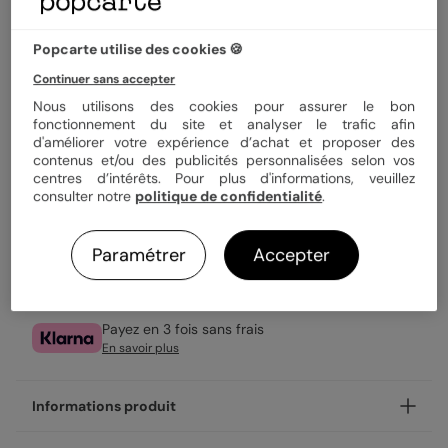
Quantité
1 carte
Popcarte utilise des cookies 🍪
3,49 €
Continuer sans accepter
Nous utilisons des cookies pour assurer le bon
Enveloppe blanche offerte
fonctionnement du site et analyser le trafic afin
Fabrication française
d'améliorer votre expérience d’achat et proposer des
Expédition rapide en 24h
contenus et/ou des publicités personnalisées selon vos
centres d’intérêts. Pour plus d'informations, veuillez
consulter notre
politique de confidentialité
.
Personnaliser
Paramétrer
Accepter
Livraison gratuite avec
Popcarte+
Payez en 3 fois sans frais
En savoir plus
Informations produit