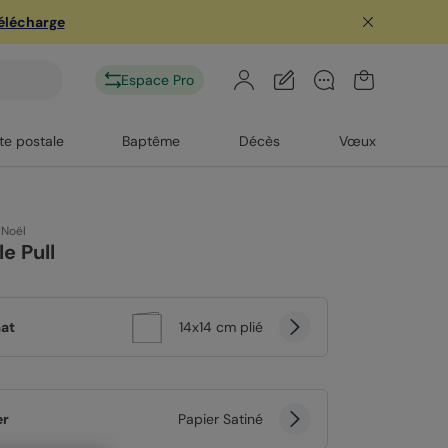
télécharge
Espace Pro
te postale
Baptême
Décès
Vœux
 Noël
le Pull
at
14x14 cm plié
er
Papier Satiné