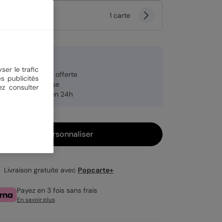
tité
1 carte
9 €
ser le trafic
veloppe blanche offerte
s publicités
brication française
ez consulter
pédition rapide en 24h
Personnaliser
Livraison gratuite avec
Popcarte+
Payez en 3 fois sans frais
En savoir plus