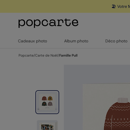
🏖️ Votre
1
Cadeaux photo
Album photo
Déco photo
Popcarte
/
Carte de Noël
/
Famille Pull