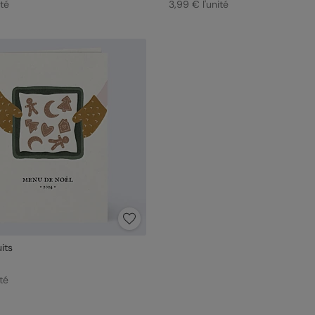
ité
3,99 € l'unité
its
té