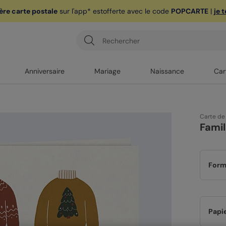
ère carte postale
sur l'app* est
offerte avec le code
POPCARTE
|
je 
Anniversaire
Mariage
Naissance
Car
Carte de
Famil
Form
Papi