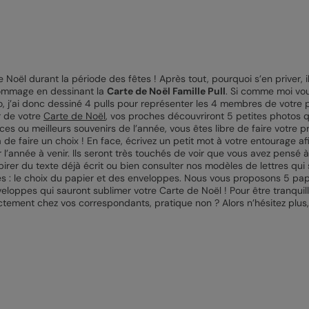
e Noël durant la période des fêtes ! Après tout, pourquoi s’en priver,
hommage en dessinant la
Carte de Noël Famille Pull
. Si comme moi vou
o, j’ai donc dessiné 4 pulls pour représenter les 4 membres de votre pet
ur de votre
Carte de Noël
, vos proches découvriront 5 petites photos 
es ou meilleurs souvenirs de l’année, vous êtes libre de faire votre 
a de faire un choix ! En face, écrivez un petit mot à votre entourage af
l’année à venir. Ils seront très touchés de voir que vous avez pensé à
irer du texte déjà écrit ou bien consulter nos modèles de lettres qui
es : le choix du papier et des enveloppes. Nous vous proposons 5 pa
nveloppes qui sauront sublimer votre Carte de Noël ! Pour être tranquil
tement chez vos correspondants, pratique non ? Alors n’hésitez plus,