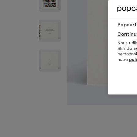
Popcarte
Continu
Nous util
afin d'am
personnal
notre
pol