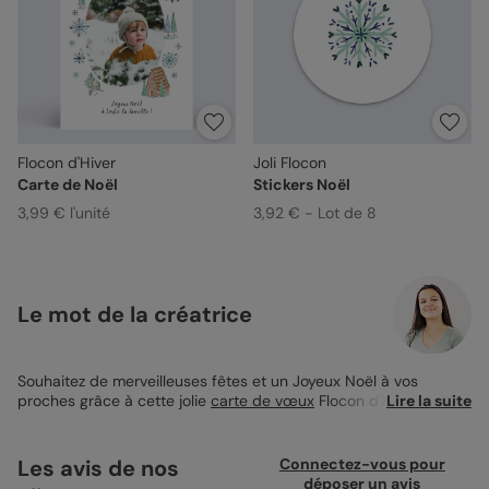
Flocon d'Hiver
Joli Flocon
Carte de Noël
Stickers Noël
3,99 € l'unité
3,92 € - Lot de 8
Le mot de la créatrice
Souhaitez de merveilleuses fêtes et un Joyeux Noël à vos
proches grâce à cette jolie
carte de vœux
Flocon d’Hiver ! Son
Lire la suite
design simple, mais adorable, fera craquer vos proches dès
l’ouverture de l’enveloppe ! Au recto, j’ai laissé un grand espace
pour que vous puissiez y insérer une jolie photo de votre famille
Les avis de nos
Connectez-vous pour
ou encore de votre enfant ! Autour, j’ai voulu donner une
déposer un avis