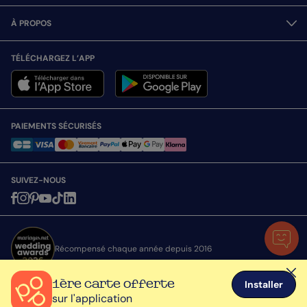
À PROPOS
TÉLÉCHARGEZ L’APP
PAIEMENTS SÉCURISÉS
SUIVEZ-NOUS
Récompensé chaque année depuis 2016
1ère carte offerte
Installer
sur l'application
Toutes nos cartes sont expédiées avec attention depuis la France © Popcarte.com
2026 - Tous droits réservés