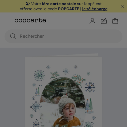
🏖️ Votre
1ère carte postale
sur l'app* est
offerte avec le code
POPCARTE
|
je télécharge