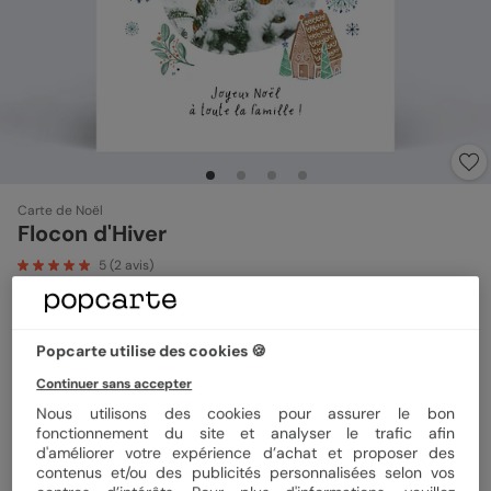
Carte de Noël
Flocon d'Hiver
5
(
2
avis)
Format
12x17 cm plié
Popcarte utilise des cookies 🍪
Continuer sans accepter
Nous utilisons des cookies pour assurer le bon
Papier
Papier Satiné
fonctionnement du site et analyser le trafic afin
d'améliorer votre expérience d’achat et proposer des
contenus et/ou des publicités personnalisées selon vos