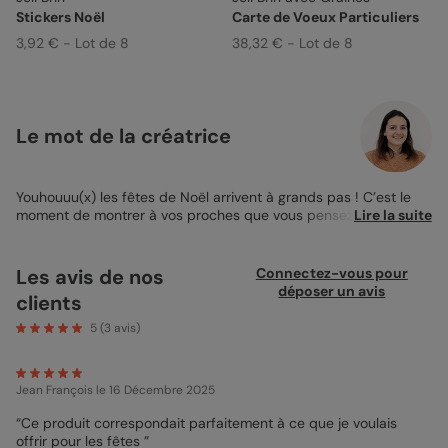
Stickers Noël
Carte de Voeux Particuliers
3,92 € - Lot de 8
38,32 € - Lot de 8
Le mot de la créatrice
Youhouuu(x) les fêtes de Noël arrivent à grands pas ! C’est le
moment de montrer à vos proches que vous pensez à eux !
Lire la suite
Faites le avec la
Carte de Noël Joli Brin
! Simple et
traditionnelle, cette carte sera parfaite que ce soit pour vos
amis ou votre famille. Son format 14x14cm plié vous permet
Les avis de nos
Connectez-vous pour
d’insérer une photo à l’intérieur de votre
Carte de Noël
, qui sera
déposer un avis
clients
bien sûr sublimée par des petites branches de sapin pour
rester dans le thème de Noël. Ce sera l’occasion de partager
5
(
3
avis)
avec vos proches un de vos nombreux souvenirs de l’année qui
vient de s’écouler, ou tout simplement d’insérer une jolie petite
photo de vos enfants ! En face, un espace est disponible afin
Jean François
le 16 Décembre 2025
que vous puissiez écrire un petit mot à votre entourage.
Souhaitez-leur de très belles fêtes de fin d’année et présentez-
“Ce produit correspondait parfaitement à ce que je voulais
leur vos meilleurs vœux. On sait qu’il est parfois difficile de
offrir pour les fêtes ”