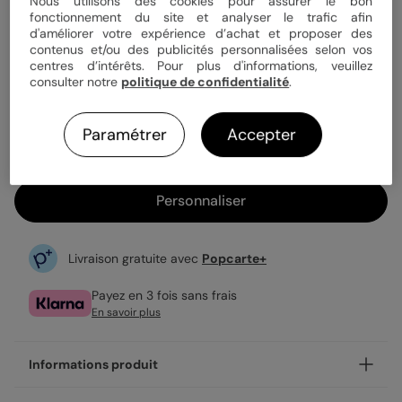
Quantité
1 carte
Nous utilisons des cookies pour assurer le bon
fonctionnement du site et analyser le trafic afin
d'améliorer votre expérience d’achat et proposer des
contenus et/ou des publicités personnalisées selon vos
centres d’intérêts. Pour plus d'informations, veuillez
3,99 €
consulter notre
politique de confidentialité
.
Enveloppe blanche offerte
Fabrication française
Paramétrer
Accepter
Expédition rapide en 24h
Personnaliser
Livraison gratuite avec
Popcarte+
Payez en 3 fois sans frais
En savoir plus
Informations produit