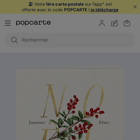
🏖️ Votre
1ère carte postale
sur l'app* est
offerte avec le code
POPCARTE
|
je télécharge