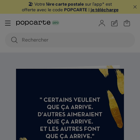
🏖️ Votre
1ère carte postale
sur l'app* est
offerte avec le code
POPCARTE
|
je télécharge