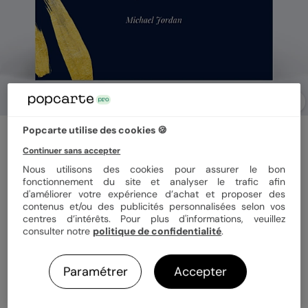
Popcarte utilise des cookies 🍪
Carte de bienvenue
Citation Encouragements
Continuer sans accepter
5
(
1
avis)
Nous utilisons des cookies pour assurer le bon
fonctionnement du site et analyser le trafic afin
d'améliorer votre expérience d’achat et proposer des
contenus et/ou des publicités personnalisées selon vos
Format
14x14 cm plié
centres d’intérêts. Pour plus d'informations, veuillez
consulter notre
politique de confidentialité
.
Papier
Papier Satiné
Paramétrer
Accepter