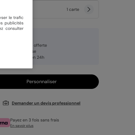
tité
1 carte
ser le trafic
s publicités
ez consulter
9 € TTC
veloppe blanche offerte
brication française
pédition rapide en 24h
Personnaliser
Demander un devis professionnel
Payez en 3 fois sans frais
En savoir plus