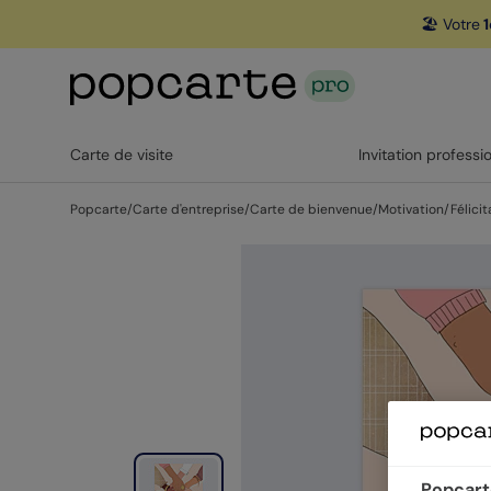
🏖️ Votre
1
Carte de visite
Invitation professi
Popcarte
/
Carte d'entreprise
/
Carte de bienvenue
/
Motivation/Félicit
Popcarte