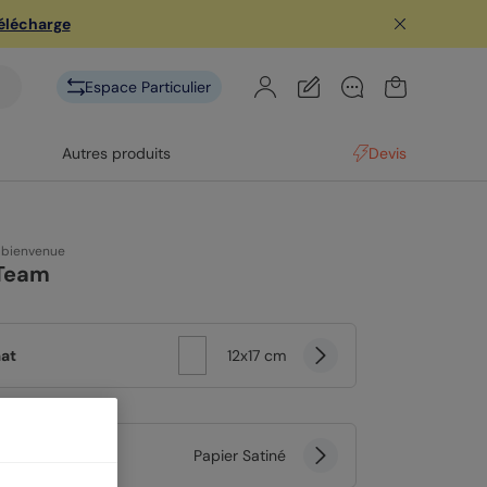
télécharge
Espace Particulier
Autres produits
Devis
 bienvenue
Team
at
12x17 cm
er
Papier Satiné