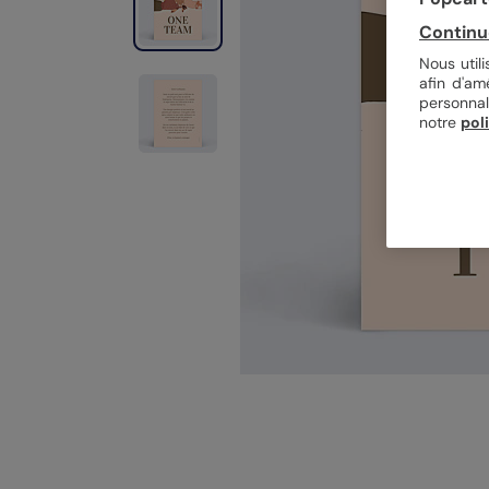
Continu
Nous util
afin d'am
personnal
notre
pol