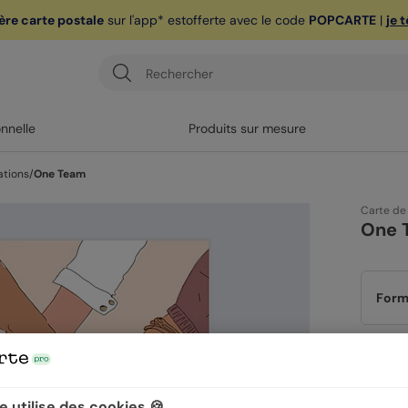
ère carte postale
sur l'app* est
offerte avec le code
POPCARTE
|
je 
onnelle
Produits sur mesure
ations
/
One Team
Carte de
One 
Form
Papi
 utilise des cookies 🍪