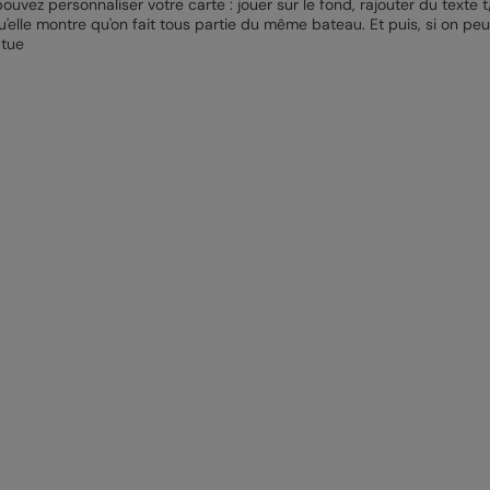
ouvez personnaliser votre carte : jouer sur le fond, rajouter du texte t
qu'elle montre qu'on fait tous partie du même bateau. Et puis, si on p
 tue