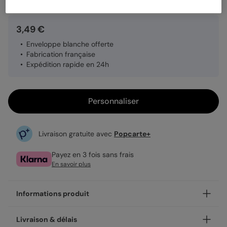
3,49 €
Enveloppe blanche offerte
Fabrication française
Expédition rapide en 24h
Personnaliser
Livraison gratuite avec
Popcarte+
Payez en 3 fois sans frais
En savoir plus
Informations produit
Personnalisez votre carte de voeux particuliers Frivolité,
Livraison & délais