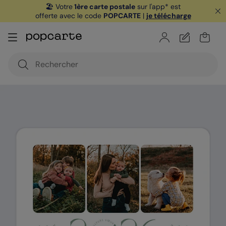
🏖️ Votre
1ère carte postale
sur l'app* est
offerte avec le code
POPCARTE
|
je télécharge