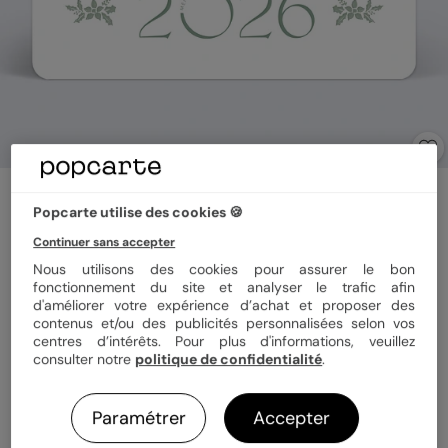
Carte de voeux
Frivolité
Popcarte utilise des cookies 🍪
Continuer sans accepter
Nous utilisons des cookies pour assurer le bon
Format
12x17 cm
fonctionnement du site et analyser le trafic afin
d'améliorer votre expérience d’achat et proposer des
contenus et/ou des publicités personnalisées selon vos
centres d’intérêts. Pour plus d'informations, veuillez
consulter notre
politique de confidentialité
.
Papier
Papier Satiné
Paramétrer
Accepter
Quantité
1 carte