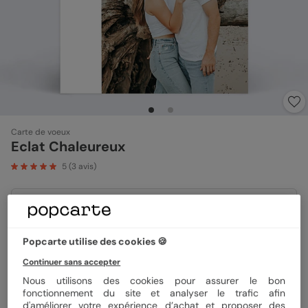
Carte de voeux
Eclat Chaleureux
5
(
3
avis)
Format
12x17 cm
Popcarte utilise des cookies 🍪
Continuer sans accepter
Papier
Papier Satiné
Nous utilisons des cookies pour assurer le bon
fonctionnement du site et analyser le trafic afin
d'améliorer votre expérience d’achat et proposer des