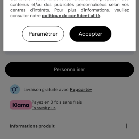
Quantité
1 carte
contenus et/ou des publicités personnalisées selon vos
centres d’intérêts. Pour plus d'informations, veuillez
consulter notre
politique de confidentialité
.
3,49 €
Paramétrer
Accepter
Enveloppe blanche offerte
Fabrication française
Expédition rapide en 24h
Personnaliser
Livraison gratuite avec
Popcarte+
Payez en 3 fois sans frais
En savoir plus
Informations produit