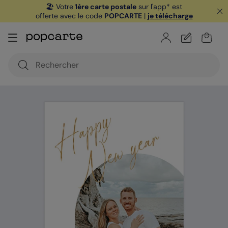
🏖️ Votre
1ère carte postale
sur l'app* est
offerte avec le code
POPCARTE
|
je télécharge