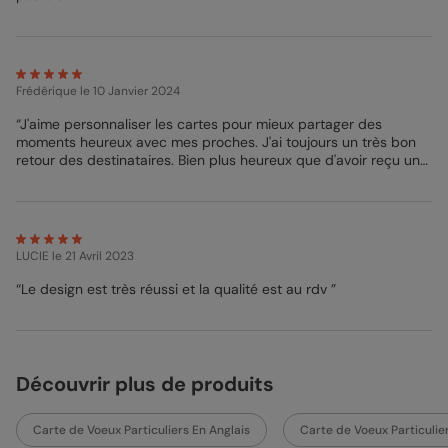
directement votre Carte de Vœux à l’adresse de votre
correspondant par La Poste en lettre prioritaire, pratique non?
Souhaitez une belle année n’a jamais été aussi simple, alors
maintenant vous n’avez plus aucune excuse! Rendez-vous dans
le studio de personnalisation pour créer la carte de vœux à
votre image, qui vous correspond à 100%. Vos proches seront
Frédérique
le 10 Janvier 2024
ravis de recevoir cette magnifique carte ultra personnalisée! Et
“J'aime personnaliser les cartes pour mieux partager des
bien sûr, si vous rencontrez la moindre difficulté ou si vous avez
moments heureux avec mes proches. J'ai toujours un très bon
la moindre question, n’hésitez pas à contacter notre Service
retour des destinataires. Bien plus heureux que d'avoir reçu une
Client qui sera ravi de vous venir en aide ! Excellente création !
carte postale classique. Anniversaire, séjours en montagne, à la
mer, à l’étranger, fêtes......c'est toujours un moment Popcarte”
Mathilde - Pop Designer
LUCIE
le 21 Avril 2023
“Le design est très réussi et la qualité est au rdv ”
Découvrir plus de produits
Carte de Voeux Particuliers En Anglais
Carte de Voeux Particulie