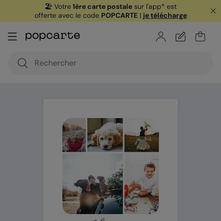
🏖️ Votre
1ère carte postale
sur l'app* est
offerte avec le code
POPCARTE
|
je télécharge