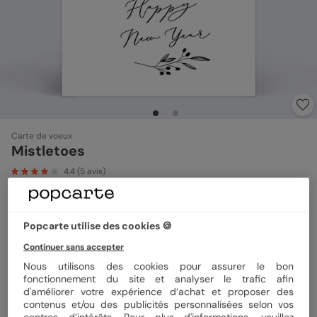
Carte de voeux
Mistletoes
4.4
(
5
avis)
Format
12x17 cm
Popcarte utilise des cookies 🍪
Continuer sans accepter
Nous utilisons des cookies pour assurer le bon
Papier
Papier Satiné
fonctionnement du site et analyser le trafic afin
d'améliorer votre expérience d’achat et proposer des
contenus et/ou des publicités personnalisées selon vos