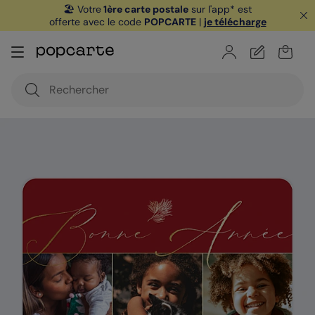
🏖️ Votre
1ère carte postale
sur l'app* est
offerte avec le code
POPCARTE
|
je télécharge