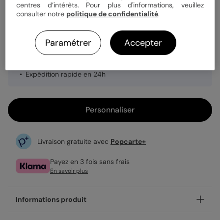
Quantité
1 carte
centres d’intérêts. Pour plus d'informations, veuillez
consulter notre
politique de confidentialité
.
3,49 €
Paramétrer
Accepter
Enveloppe blanche offerte
Fabrication française
Expédition rapide en 24h
Personnaliser
Livraison gratuite avec
Popcarte+
Payez en 3 fois sans frais
En savoir plus
Informations produit