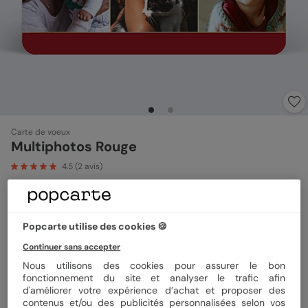
Carte de voeux
Multiphotos Rouge
4.5
(
2
avis)
Format
12x17 cm
Popcarte utilise des cookies 🍪
Continuer sans accepter
Nous utilisons des cookies pour assurer le bon
Papier
Papier Satiné
fonctionnement du site et analyser le trafic afin
d'améliorer votre expérience d’achat et proposer des
contenus et/ou des publicités personnalisées selon vos